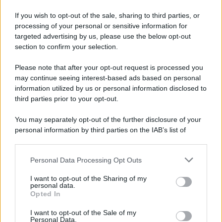
Alto con il Welfare: la Maggiorazione Sale
al 30%
If you wish to opt-out of the sale, sharing to third parties, or
processing of your personal or sensitive information for
Diritti
6 Agosto 2026
targeted advertising by us, please use the below opt-out
section to confirm your selection.
Please note that after your opt-out request is processed you
Categorie popolari
may continue seeing interest-based ads based on personal
information utilized by us or personal information disclosed to
DIRITTI
ECONOMIA
POLITICA
OFFERTE DI LAVORO
third parties prior to your opt-out.
SENZA CATEGORIA
You may separately opt-out of the further disclosure of your
personal information by third parties on the IAB’s list of
downstream participants.
Personal Data Processing Opt Outs
This information may also be disclosed by us to third parties
PREVIOUS ARTICLE
NEXT ARTICLE
on the IAB’s List of Downstream Participants that may further
I want to opt-out of the Sharing of my
disclose it to other third parties.
personal data.
Opted In
Please note that this website/app uses one or more Google
services and may gather and store information including but
I want to opt-out of the Sale of my
Personal Data.
not limited to your visit or usage behaviour. You may click to