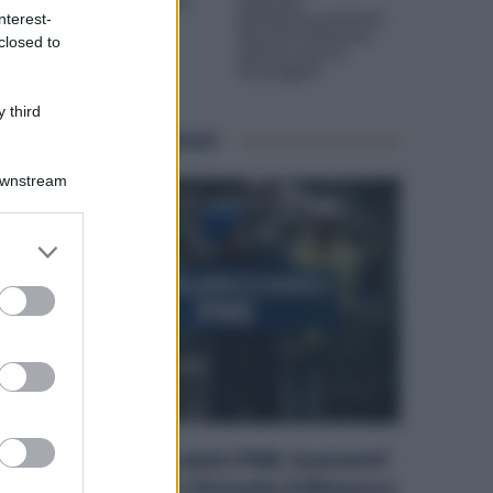
Possono Arrivare
Aziende
Fino al 75%
Metalmeccaniche:
nterest-
Perché il Rilancio
closed to
dell’Acciaio è
Strategico
 third
Articoli correlati
Downstream
er and store
to grant or
ed purposes
Metalmeccanici PMI: Aumenti
da 200 Euro. Firmato il Rinnovo