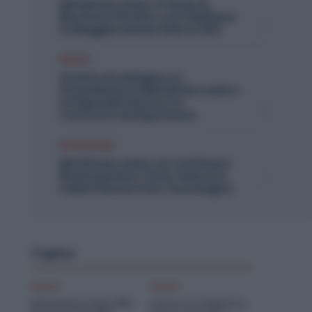
Metalmeccanici, Premio di
Risultato Più Alto con il Welfare:
la Maggiorazione Sale al 30%
Diritti
Quanto Guadagna un
Assemblatore Metalmeccanico:
lo Stipendio Giusto tra
Contratto ed Esperienza
Economia
Metalmeccanici, AI e Software
Rivoluzionano l’Auto: Nasce in
Italia il Nuovo Polo Tecnologico
Topics
Diritti
Diritti
Metalmeccanici PMI:
Lavoro in Fabbrica,