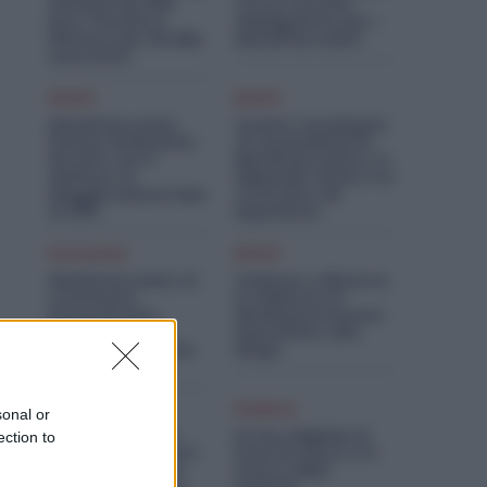
Aumenti da 200
C’è un Vaccino
Euro. Firmato il
Obbligatorio per i
Rinnovo per 36 Mila
Metalmeccanici
Lavoratori
Diritti
Diritti
Metalmeccanici,
Quanto Guadagna
Premio di Risultato
un Assemblatore
Più Alto con il
Metalmeccanico: lo
Welfare: la
Stipendio Giusto tra
Maggiorazione Sale
Contratto ed
al 30%
Esperienza
Economia
Diritti
Metalmeccanici, AI
Violenza o Minacce
e Software
in Fabbrica: le
Rivoluzionano
Dimissioni Possono
l’Auto: Nasce in
Dare Diritto alla
Italia il Nuovo Polo
NASpI
Tecnologico
Diritti
Politica
sonal or
Metalmeccanici,
Ex Ilva, Migliaia di
ection to
Lavori il 15 Agosto?
Posti di Lavoro e il
Le Maggiorazioni
Futuro delle