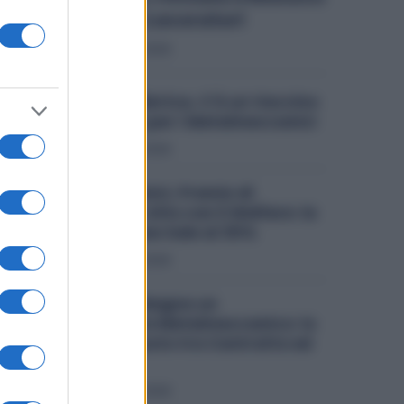
per 36 Mila Lavoratori
Diritti
7 Agosto 2026
Lavoro in Fabbrica, C’è un Vaccino
Obbligatorio per i Metalmeccanici
Diritti
7 Agosto 2026
Metalmeccanici, Premio di
Risultato Più Alto con il Welfare: la
Maggiorazione Sale al 30%
Diritti
6 Agosto 2026
Quanto Guadagna un
Assemblatore Metalmeccanico: lo
Stipendio Giusto tra Contratto ed
Esperienza
Diritti
6 Agosto 2026