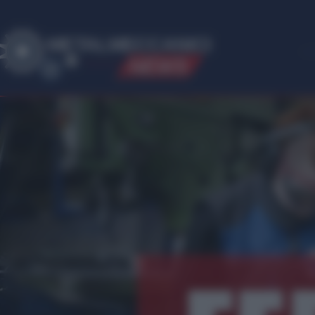
ME
T
ALMECCANICI
NEWS