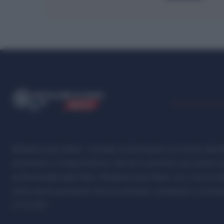
ME
T
ALMECCANICI
NEWS
Metalmeccanici News - Il portale di informazione sul mondo della M
Automotive e Componentistica. Nel sito é presente una sezione spe
professionalità della filiera. Metalmeccanici News non è una testat
senza alcuna periodicità. Non può pertanto considerarsi un prodotto
07.03.2001