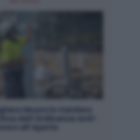
NEXT ARTICLE
igiano Muore in Cantiere
rima dell’Ordinanza Anti-
voro all’Aperto