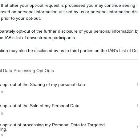
 that after your opt-out request is processed you may continue seeing i
ased on personal information utilized by us or personal information dis
 prior to your opt-out.
rately opt-out of the further disclosure of your personal information by
lattia
dal momento in cui il datore ne viene a
he IAB’s list of downstream participants.
tion may also be disclosed by us to third parties on the IAB’s List of 
 that may further disclose it to other third parties.
sso dopo passo
 that this website/app uses one or more Google services and may gath
l Data Processing Opt Outs
including but not limited to your visit or usage behaviour. You may click 
 to Google and its third-party tags to use your data for below specifi
o opt-out of the Sharing of my personal data.
ogle consent section.
In
 (anche guardia medica o pronto soccorso).
o opt-out of the Sale of my Personal Data.
 giorni tramite PEC, fax o mail.
In
municazione, le ferie non si interrompono.
to opt-out of processing my Personal Data for Targeted
ing.
ta fiscale – solitamente dalle 10 alle 12 e dalle 17 alle
In