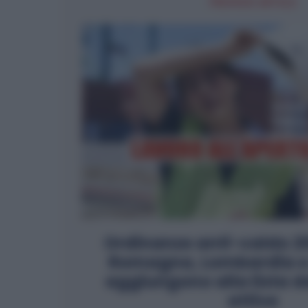
PREVIOUS ARTICLE
Ordinanze anti-caldo 20
Romagna, Lombardia e 
aggiungono alla lista d
attive