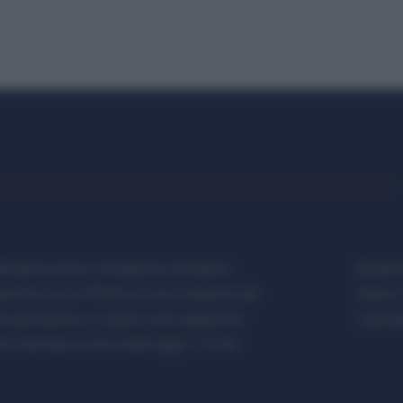
etalmeccanica, Installazione di Impianti,
Metalme
cifica con le Offerte di Lavoro dedicate alle
Editore 
a giornalistica, in quanto viene aggiornato
Copyrigh
 editoriale ai sensi della legge n. 62 del