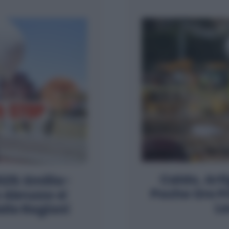
Caldo, Art
25: Emilia-
Poche Ore P
Abruzzo si
La
elle Regioni