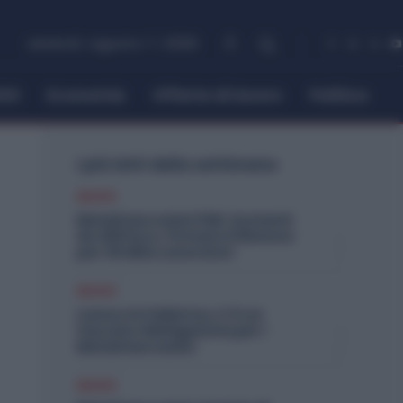
venerdì, Agosto 7, 2026
itti
Economia
Offerte di lavoro
Politica
I più letti della settimana
Diritti
Metalmeccanici PMI: Aumenti
da 200 Euro. Firmato il Rinnovo
per 36 Mila Lavoratori
Diritti
Lavoro in Fabbrica, C’è un
Vaccino Obbligatorio per i
Metalmeccanici
Diritti