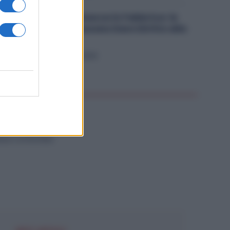
Violenza o Minacce in Fabbrica: le
Dimissioni Possono Dare Diritto alla
NASpI
Diritti
5 Agosto 2026
NZA CATEGORIA