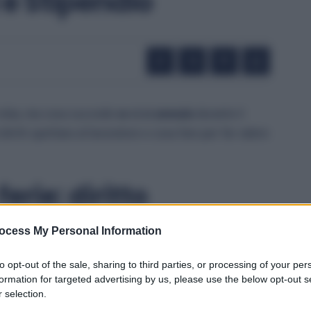
 e Stipendio
relax, ma cosa succede
se ci si ammala
durante il
iritti spettano al lavoratore e cosa fare per far valere
erie: diritto
ocess My Personal Information
l lavoratore ha diritto a
interrompere le ferie
e
to opt-out of the sale, sharing to third parties, or processing of your per
e un
certificato medico
che attesti la malattia e
formation for targeted advertising by us, please use the below opt-out s
 selection.
, secondo quanto previsto dal CCNL e in base alle