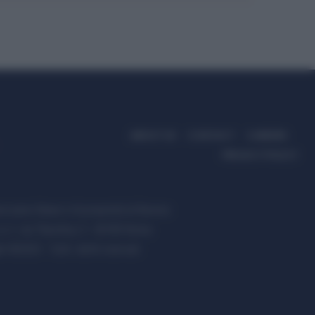
ABOUT US
CONTACT
CAREERS
PRIVACY POLICY
ccanici News è di proprietà di Nevera
s.r.l. via Tiburtina, 5 - 00185 Roma
t ©2025 - Tutti i diritti riservati