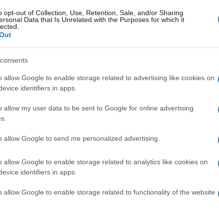
o opt-out of Collection, Use, Retention, Sale, and/or Sharing
ersonal Data that Is Unrelated with the Purposes for which it
lected.
lavoro.
I giorni di ferie non goduti si recuperano
Out
e le giornate di malattia maturano ferie come se si
consents
o allow Google to enable storage related to advertising like cookies on
i metalmeccanici
evice identifiers in apps.
o allow my user data to be sent to Google for online advertising
anno il diritto di sospendere le ferie in caso di
s.
importante:
to allow Google to send me personalized advertising.
enda
.
o allow Google to enable storage related to analytics like cookies on
evice identifiers in apps.
attutto se in cantiere o trasferta.
ggiornamenti costanti con il responsabile di
o allow Google to enable storage related to functionality of the website