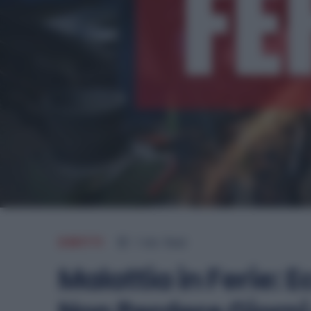
DIRITTI
1
min.
Read
Malattia in Ferie: 