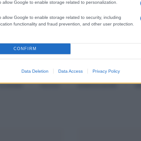
o allow Google to enable storage related to personalization.
subito il consulente del lavoro o il sindacato: l’assenza
a retribuzione e conseguenze disciplinari.
o allow Google to enable storage related to security, including
cation functionality and fraud prevention, and other user protection.
CONFIRM
Data Deletion
Data Access
Privacy Policy
Categorie popolari
ECONOMIA
POLITICA
OFFERTE DI LAVORO
SE