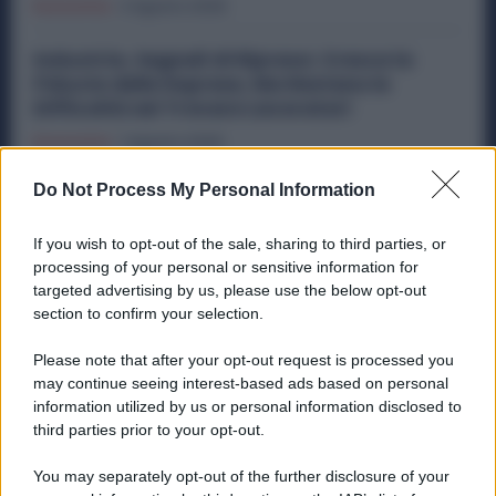
Economia
2 Agosto 2026
Industria, Segnali di Ripresa: Cresce la
Fiducia delle Imprese, Ma Restano le
Difficoltà nel Trovare Lavoratori
Economia
1 Agosto 2026
Do Not Process My Personal Information
Metalmeccanici, Subito 8 Ore di Sciopero in
Tutti gli Stabilimenti Ex Ilva: Sindacati in
Campo
If you wish to opt-out of the sale, sharing to third parties, or
processing of your personal or sensitive information for
Economia
29 Luglio 2026
targeted advertising by us, please use the below opt-out
section to confirm your selection.
Please note that after your opt-out request is processed you
Categorie popolari
may continue seeing interest-based ads based on personal
information utilized by us or personal information disclosed to
DIRITTI
ECONOMIA
POLITICA
OFFERTE DI LAVORO
third parties prior to your opt-out.
SENZA CATEGORIA
You may separately opt-out of the further disclosure of your