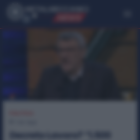
ME
T
ALMECCANICI
NEWS
POLITICA
1
min.
Read
Decreto Lavoro? “1.500