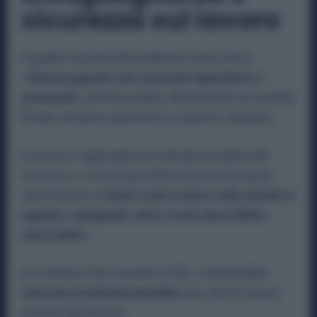
sicurezza sul lavoro
Il quadro tracciato dal sindacato resta critico.
«
Stanno pagando solo i lavoratori dipendenti e i
pensionati»,
afferma Landini, denunciando un sistema
fiscale che pesa soprattutto su queste categorie.
A questo si aggiungono le emergenze legate alla
sicurezza. «
I morti e gli infortuni sul lavoro stanno
aumentando e il
60 per cento avviene nelle aziende in
appalto e subappalto, dove ci sono meno diritti e
meno tutele».
Un contesto che, secondo la CGIL, richiederebbe
interventi strutturali immediati,
ben oltre le misure
previste dal decreto.