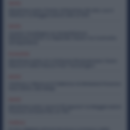
Diritti
Metalmeccanici, Premio di Risultato Più Alto con il
Welfare: la Maggiorazione Sale al 30%
Diritti
Quanto Guadagna un Assemblatore
Metalmeccanico: lo Stipendio Giusto tra Contratto
ed Esperienza
Economia
Metalmeccanici, AI e Software Rivoluzionano l’Auto:
Nasce in Italia il Nuovo Polo Tecnologico
Diritti
Violenza o Minacce in Fabbrica: le Dimissioni Possono
Dare Diritto alla NASpI
Diritti
Metalmeccanici, Lavori il 15 Agosto? Le Maggiorazioni
Possono Arrivare Fino al 75%
Politica
Ex Ilva, Migliaia di Posti di Lavoro e il Futuro delle