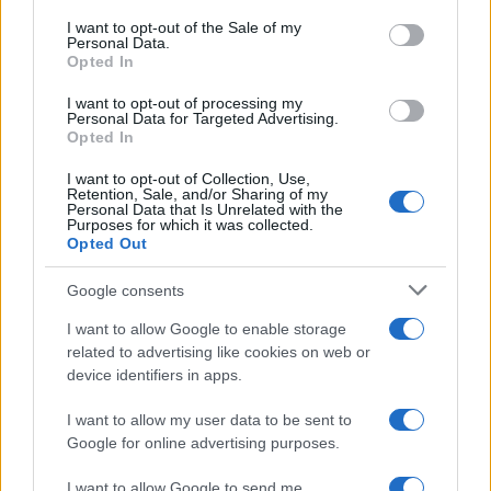
services and may gather and store information including but
I want to opt-out of the Sale of my
Personal Data.
not limited to your visit or usage behaviour. You may click to
Opted In
grant or deny consent to Google and its third-party tags to
use your data for below specified purposes in below Google
Decreto 1° Maggio
I want to opt-out of processing my
approvato: Cosa cambia
consent section.
Personal Data for Targeted Advertising.
Fondo Cometa, Negativi i
sugli Aumenti Salariali
Opted In
Rendimenti di Marzo
dei CCNL
2026: Amara Sorpresa
per i Metalmeccanici
I want to opt-out of Collection, Use,
Retention, Sale, and/or Sharing of my
Personal Data that Is Unrelated with the
Purposes for which it was collected.
Opted Out
Google consents
ME
T
ALMECCANICI
I want to allow Google to enable storage
NEWS
related to advertising like cookies on web or
device identifiers in apps.
I want to allow my user data to be sent to
ABOUT US
CONTACT
CAREERS
PRIVACY POLICY
Google for online advertising purposes.
Metalmeccanici News - Il portale di informazione sul mondo
I want to allow Google to send me