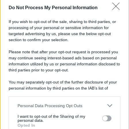
La Uilm Cambia, Davide Sperti è il Nuovo
Do Not Process My Personal Information
Segretario Generale. Ecco chi è e cosa ha
fatto
If you wish to opt-out of the sale, sharing to third parties, or
processing of your personal or sensitive information for
Politica
13 Giugno 2026
targeted advertising by us, please use the below opt-out
section to confirm your selection.
Please note that after your opt-out request is processed you
Categorie popolari
may continue seeing interest-based ads based on personal
information utilized by us or personal information disclosed to
DIRITTI
ECONOMIA
POLITICA
OFFERTE DI LAVORO
third parties prior to your opt-out.
SENZA CATEGORIA
You may separately opt-out of the further disclosure of your
personal information by third parties on the IAB’s list of
downstream participants.
Personal Data Processing Opt Outs
This information may also be disclosed by us to third parties
PREVIOUS ARTICLE
NEXT ARTICLE
on the IAB’s List of Downstream Participants that may further
I want to opt-out of the Sharing of my
disclose it to other third parties.
personal data.
Opted In
Please note that this website/app uses one or more Google