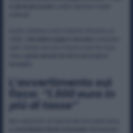
se gli dai gli incentivi,
sembra obiettare il leader
sindacale.
Il punto, ribadisce, resta il mancato intervento sui
redditi:
«
Dovrebbero pagare i lavoratori,
aumentare i
salari. Questa cosa non la fanno e vorrei che fosse
chiaro:
questo decreto non dà un euro in più ai
lavoratori».
L’avvertimento sul
fisco:
“1.500 euro in
più di tasse”
Ma è soprattutto sul tema fiscale che Landini lancia
un
avvertimento diretto ai lavoratori
. Richiamando i