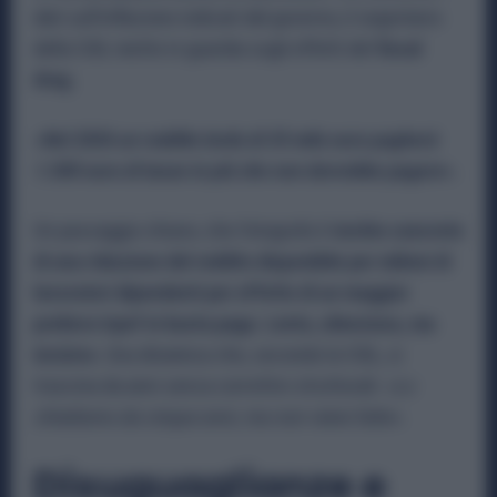
dati sull’inflazione indicati dal governo, il segretario
della CGIL mette in guardia sugli effetti del
fiscal
drag.
«Nel 2026 un reddito lordo di 35 mila euro pagherà
1.500 euro di tasse in più che non dovrebbe pagare».
Un passaggio chiave, che fotografa il
rischio concreto
di una riduzione del reddito disponibile per milioni di
lavoratori dipendenti per effetto di un maggior
prelievo Irpef in busta paga. Lento, silenzioso, ma
incisivo.
Una dinamica che, secondo la CGIL, si
trascina da anni senza correttivi strutturali:
«Lo
chiediamo da cinque anni, ma non viene fatto».
Disuguaglianze e