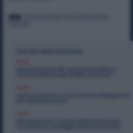
TAGS
CGIL
DECRETO LAVORO
IRPEF
LANDINI
SALARIO
TASSAZIONE
I più letti della settimana
Diritti
Metalmeccanici PMI: Aumenti da 200 Euro.
Firmato il Rinnovo per 36 Mila Lavoratori
Diritti
Lavoro in Fabbrica, C’è un Vaccino Obbligatorio
per i Metalmeccanici
Diritti
Metalmeccanici, Premio di Risultato Più Alto
con il Welfare: la Maggiorazione Sale al 30%