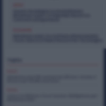
Diritti
Quanto Guadagna un Assemblatore
Metalmeccanico: lo Stipendio Giusto tra
Contratto ed Esperienza
Economia
Metalmeccanici, AI e Software Rivoluzionano
l’Auto: Nasce in Italia il Nuovo Polo Tecnologico
Topics
Diritti
Metalmeccanici PMI: Aumenti da 200 Euro. Firmato il
Rinnovo per 36 Mila Lavoratori
Diritti
Lavoro in Fabbrica, C’è un Vaccino Obbligatorio per i
Metalmeccanici