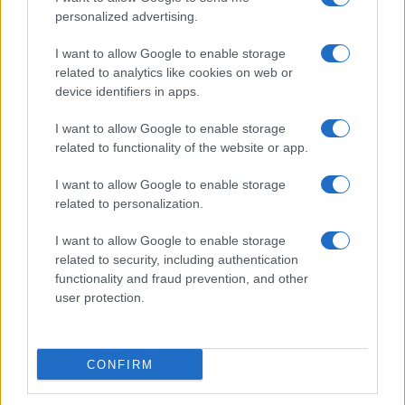
personalized advertising.
della Metalmeccanica, Installazione di Impianti, Automotive e
Componentistica. Nel sito é presente una sezione specifica
I want to allow Google to enable storage
con le Offerte di Lavoro dedicate alle professionalità della
related to analytics like cookies on web or
device identifiers in apps.
filiera. Metalmeccanici News non è una testata giornalistica, in
quanto viene aggiornato senza alcuna periodicità. Non può
I want to allow Google to enable storage
related to functionality of the website or app.
pertanto considerarsi un prodotto editoriale ai sensi della legge
n. 62 del 07.03.2001
I want to allow Google to enable storage
related to personalization.
Metalmeccanici News è di proprietà di Nevera Editore s.r.l. via
I want to allow Google to enable storage
Tiburtina, 5 - 00185 Roma
related to security, including authentication
Copyright ©2025 - Tutti i diritti riservati
functionality and fraud prevention, and other
user protection.
CONFIRM