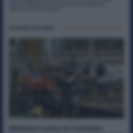
Aziende Metalmeccaniche: Perché il Rilancio
dell’Acciaio è Strategico
Articoli correlati
Metalmeccanici, AI e Software