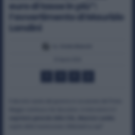
euro di tasse in più”:
l’avvertimento di Maurizio
Landini
By
Otello Bianchi
29 Aprile 2026
Il decreto varato dal governo in occasione del Primo
Maggio continua a far discutere. A intervenire è il
segretario generale della CGIL, Maurizio Landini
,
ospite della trasmissione
DiMartedì
su
La7
.