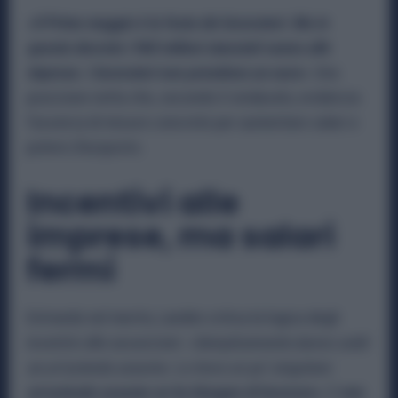
«Il Primo maggio è la festa dei lavoratori. Ma in
questo decreto i 960 milioni stanziati vanno alle
imprese. I lavoratori non prendono un euro»
. Una
posizione netta che, secondo il sindacato, evidenzia
l’assenza di misure concrete per aumentare salari e
potere d’acquisto.
Incentivi alle
imprese, ma salari
fermi
Entrando nel merito, Landini critica la logica degli
incentivi alle assunzioni:
«Semplicemente danno soldi
se un’azienda assume. Lo trovo un po’ singolare:
un’azienda assume se ha bisogno di lavorare».
E
non