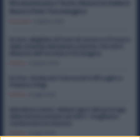
Rivoluzionano l’Auto: Nasce in Italia il
Nuovo Polo Tecnologico
Economia
6 Agosto 2026
Ex Ilva, Migliaia di Posti di Lavoro e il Futuro
delle Aziende Metalmeccaniche: Perché il
Rilancio dell’Acciaio è Strategico
Politica
4 Agosto 2026
Ex Ilva, Sindacati Convocati il 28 Luglio a
Palazzo Chigi
Politica
9 Luglio 2026
Metalmeccanici, Meloni apre alla proroga
della Detassazione nel 2027: «Vogliamo
confermare la misura»
Politica
3 Luglio 2026