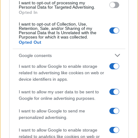
in Fabbrica. La FIOM Apre
I want to opt-out of processing my
per i Metalmeccanici in
consent section.
Personal Data for Targeted Advertising.
Somministrazione:
Occasione per Migliorare
Opted In
la Propria
Professionalità
I want to opt-out of Collection, Use,
Retention, Sale, and/or Sharing of my
Personal Data that Is Unrelated with the
Purposes for which it was collected.
Opted Out
Google consents
ME
T
ALMECCANICI
I want to allow Google to enable storage
NEWS
related to advertising like cookies on web or
device identifiers in apps.
I want to allow my user data to be sent to
ABOUT US
CONTACT
CAREERS
PRIVACY POLICY
Google for online advertising purposes.
Metalmeccanici News - Il portale di informazione sul mondo
I want to allow Google to send me
personalized advertising.
della Metalmeccanica, Installazione di Impianti, Automotive e
Componentistica. Nel sito é presente una sezione specifica
I want to allow Google to enable storage
con le Offerte di Lavoro dedicate alle professionalità della
related to analytics like cookies on web or