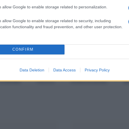
o allow Google to enable storage related to personalization.
o allow Google to enable storage related to security, including
cation functionality and fraud prevention, and other user protection.
CONFIRM
Categorie popolari
Data Deletion
Data Access
Privacy Policy
ECONOMIA
POLITICA
OFFERTE DI LAVORO
SE