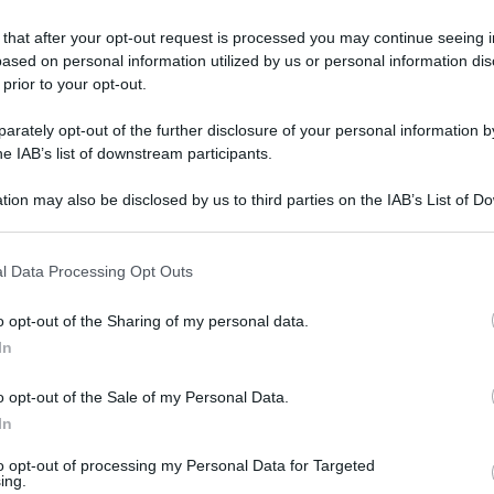
o terrestre autonomo di nuova generazione
, e il
Light
 that after your opt-out request is processed you may continue seeing i
anuale, telecomandata o
completamente autonoma.
ased on personal information utilized by us or personal information dis
militare
, migliorare l’efficacia delle missioni e
 prior to your opt-out.
to è affidato a Iveco Defense Vehicles, che guida un
rately opt-out of the further disclosure of your personal information by
e Rebel Alliance.
he IAB’s list of downstream participants.
les resta fuori dalla
tion may also be disclosed by us to third parties on the IAB’s List of 
 that may further disclose it to other third parties.
 that this website/app uses one or more Google services and may gath
l Data Processing Opt Outs
including but not limited to your visit or usage behaviour. You may click 
 to Google and its third-party tags to use your data for below specifi
ndita di Iveco a
Tata
, va sottolineato che
questa
o opt-out of the Sharing of my personal data.
ogle consent section.
 Iveco sta valutando
cessioni separate:
quattro
In
 l’acquisto di Iveco Defense Vehicles, con valori tra
o opt-out of the Sale of my Personal Data.
cordata
Leonardo–Rheinmetall,
considerata favorita
In
ll’eventuale applicazione del golden power.
to opt-out of processing my Personal Data for Targeted
ing.