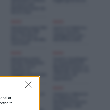
Settembre: Offerte
Pagati gli Arretrati
di Lavoro per
Metalmeccanici da
Nord a Sud
Diritti
Diritti
Metalmeccanici PMI:
Lavoro in Fabbrica,
Aumenti da 200
C’è un Vaccino
Euro. Firmato il
Obbligatorio per i
Rinnovo per 36 Mila
Metalmeccanici
Lavoratori
Diritti
Diritti
Metalmeccanici,
Quanto Guadagna
Premio di Risultato
un Assemblatore
Più Alto con il
Metalmeccanico: lo
Welfare: la
Stipendio Giusto tra
Maggiorazione Sale
Contratto ed
al 30%
Esperienza
Economia
Diritti
Metalmeccanici, AI
Violenza o Minacce
e Software
in Fabbrica: le
sonal or
Rivoluzionano
Dimissioni Possono
ection to
l’Auto: Nasce in
Dare Diritto alla
Italia il Nuovo Polo
NASpI