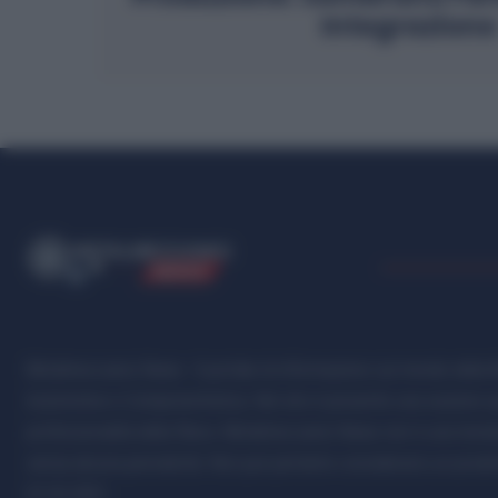
Integrazione
ME
T
ALMECCANICI
NEWS
Metalmeccanici News - Il portale di informazione sul mondo della M
Automotive e Componentistica. Nel sito é presente una sezione spe
professionalità della filiera. Metalmeccanici News non è una testat
senza alcuna periodicità. Non può pertanto considerarsi un prodotto
07.03.2001