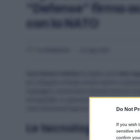
“Defense” firma ac
con la NATO
By
Redazione
25 Luglio 2025
Iveco Defense Vehicles
ha siglato con la
Nato Sup
per sviluppare e testare sistemi robotici e autonomi
equipaggio e sistemi aerei autonomi connessi tram
interoperabile. Le sperimentazioni coinvolgerann
come rifornimento logistico, evacuazione sanitaria
Do Not Pr
Le tecnologie al cen
If you wish 
sensitive in
confirm your