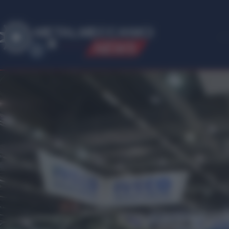
ME
T
ALMECCANICI
NEWS