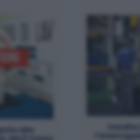
Vendita 
pato alla
l’Interroga
e, Ma È Cassa