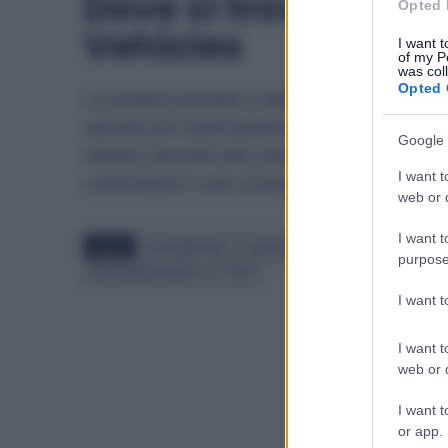
Dove si trovano i si
Opted 
Vehicles
I want t
of my P
was col
Opted 
La società è presente in Italia con stabilimenti chi
specializzati rispettivamente in veicoli blindati, si
Google 
saranno coinvolte nello sviluppo e nelle speriment
I want t
confermando il ruolo strategico dell’azienda nel set
web or d
I want t
TAGS
AUTOMOTIVE
INDUSTRIA AUTOMOBILISTICA
purpose
METALMECCANICI
TATA
I want 
I want t
web or d
I want t
or app.