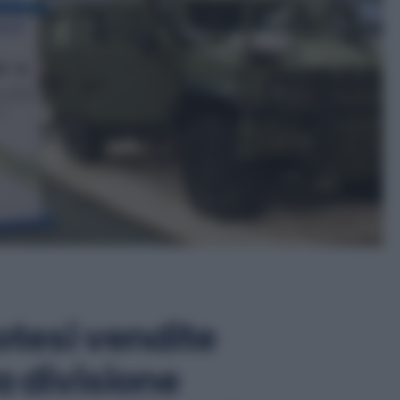
otesi vendite
a divisione