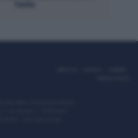
Testo
ABOUT US
CONTACT
CAREERS
PRIVACY POLICY
ccanici News è di proprietà di Nevera
s.r.l. via Tiburtina, 5 - 00185 Roma
t ©2025 - Tutti i diritti riservati