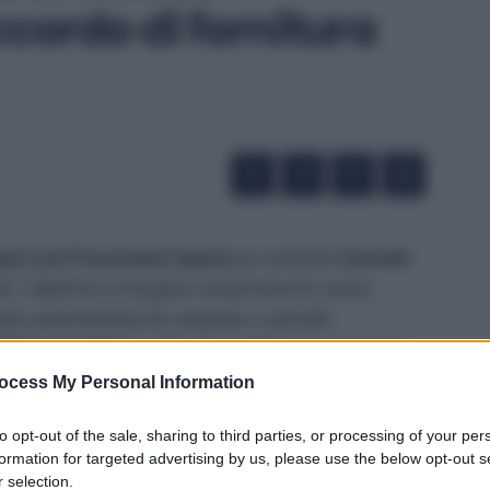
cordo di fornitura
port and Procurement Agency
un contratto
triennale
. L’obiettivo è integrare veicoli terrestri senza
ite un’architettura di comando e controllo
o
l’Esercito Italiano
e altre forze alleate, in operazioni
 avanzata, ricognizione e missioni ISTAR.
ocess My Personal Information
tro del progetto
to opt-out of the sale, sharing to third parties, or processing of your per
formation for targeted advertising by us, please use the below opt-out s
 selection.