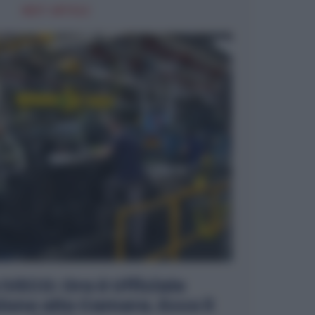
NEXT ARTICLE
IVECO: Ora è Ufficiale
zione alla Camera. Ecco il