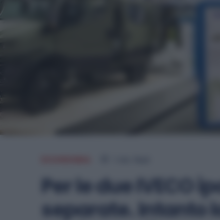
ECONOMIA
1
min.
Read
Per le due IVECO ip
separate. Intanto l