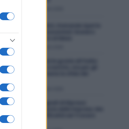
Economia
6 Agosto 2026
Metalmeccanici, Domande Aperte
per il Bonus Assunzioni: Esonero
fino a 500 Euro al Mese
Economia
3 Agosto 2026
Stellantis riparte grazie all’Italia:
Fiat traina la crescita, ma per gli
stabilimenti resta la sfida dei
volumi
Economia
2 Agosto 2026
Industria, Segnali di Ripresa:
Cresce la Fiducia delle Imprese, Ma
Restano le Difficoltà nel Trovare
Lavoratori