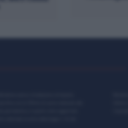
etalmeccanica, Installazione di Impianti,
Metalme
cifica con le Offerte di Lavoro dedicate alle
Editore 
a giornalistica, in quanto viene aggiornato
Copyrigh
 editoriale ai sensi della legge n. 62 del