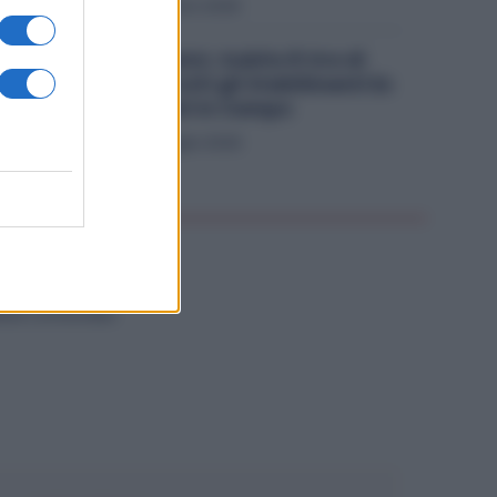
Economia
1 Agosto 2026
Metalmeccanici, Subito 8 Ore di
Sciopero in Tutti gli Stabilimenti Ex
Ilva: Sindacati in Campo
Economia
29 Luglio 2026
NZA CATEGORIA