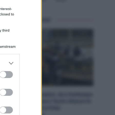
Tecnologico
nterest-
closed to
Articoli correlati
 third
Downstream
er and store
to grant or
ed purposes
Metalmeccanici, AI e Software
Rivoluzionano l’Auto: Nasce in
Italia il Nuovo Polo
Tecnologico