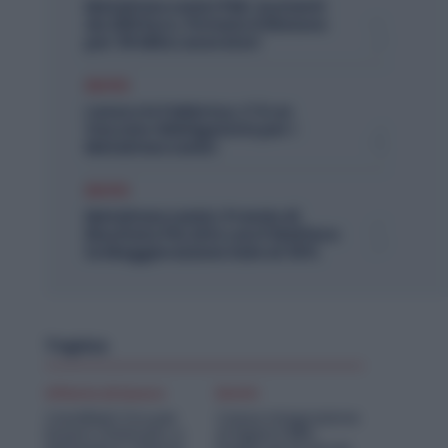
Metalmeccanici PMI: Aumenti
da 200 Euro. Firmato il Rinnovo
per 36 Mila Lavoratori
Diritti
Lavoro in Fabbrica, C’è un
Vaccino Obbligatorio per i
Metalmeccanici
Diritti
Metalmeccanici, Premio di
Risultato Più Alto con il Welfare:
la Maggiorazione Sale al 30%
Topics
Offerte di lavoro
Diritti
Candidati Ora per
Cassa Integrazione
Essere Chiamato a
Artigiani FSBA: