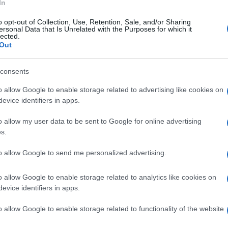
ti di Iveco Defense
In
o opt-out of Collection, Use, Retention, Sale, and/or Sharing
ersonal Data that Is Unrelated with the Purposes for which it
lected.
Out
ave a
Bolzano, Vittorio Veneto e Piacenza,
stemi di difesa e logistica militare. Queste sedi
consents
azioni previste dal nuovo contratto NATO,
o allow Google to enable storage related to advertising like cookies on
tore della difesa e nella robotica militare avanzata.
evice identifiers in apps.
o allow my user data to be sent to Google for online advertising
INDUSTRIA METALMECCANICA
IVECO
IVECO DEFENSE
s.
to allow Google to send me personalized advertising.
o allow Google to enable storage related to analytics like cookies on
evice identifiers in apps.
o allow Google to enable storage related to functionality of the website