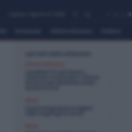
sabato, Agosto 8, 2026
itti
Economia
Offerte di lavoro
Politica
I più letti della settimana
Offerte di lavoro
Candidati Ora per Essere
Chiamato a Settembre: Offerte
di Lavoro per Metalmeccanici
da Nord a Sud
Diritti
Cassa Integrazione Artigiani
FSBA: Pagati gli Arretrati
Diritti