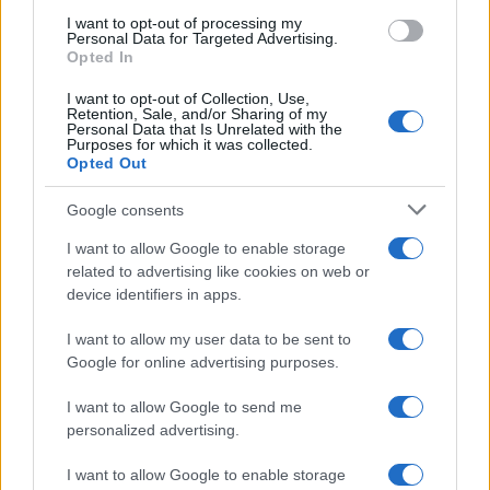
use your data for below specified purposes in below Google
I want to opt-out of processing my
consent section.
A Roma la “Carta
Personal Data for Targeted Advertising.
Metalmeccanica,
Dedicata a Te 2025” sarà
Posizioni Aperte da Nord
Opted In
pagata a Novembre
e Sud per Collaudatori,
Tornitori e Carpentieri
I want to opt-out of Collection, Use,
Retention, Sale, and/or Sharing of my
Personal Data that Is Unrelated with the
Purposes for which it was collected.
Opted Out
Google consents
ME
T
ALMECCANICI
I want to allow Google to enable storage
NEWS
related to advertising like cookies on web or
device identifiers in apps.
I want to allow my user data to be sent to
ABOUT US
CONTACT
CAREERS
PRIVACY POLICY
Google for online advertising purposes.
Metalmeccanici News - Il portale di informazione sul mondo
I want to allow Google to send me
personalized advertising.
della Metalmeccanica, Installazione di Impianti, Automotive e
Componentistica. Nel sito é presente una sezione specifica
I want to allow Google to enable storage