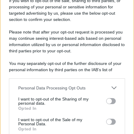
If you wish to opt-out of the sale, sharing to third parties, or
processing of your personal or sensitive information for
Diritti
8 Agosto 2026
targeted advertising by us, please use the below opt-out
section to confirm your selection.
Please note that after your opt-out request is processed you
Categorie popolari
may continue seeing interest-based ads based on personal
information utilized by us or personal information disclosed to
DIRITTI
ECONOMIA
POLITICA
OFFERTE DI LAVORO
third parties prior to your opt-out.
SENZA CATEGORIA
You may separately opt-out of the further disclosure of your
personal information by third parties on the IAB’s list of
downstream participants.
Personal Data Processing Opt Outs
This information may also be disclosed by us to third parties
PREVIOUS ARTICLE
NEXT ARTICLE
on the IAB’s List of Downstream Participants that may further
I want to opt-out of the Sharing of my
disclose it to other third parties.
personal data.
Opted In
Please note that this website/app uses one or more Google
services and may gather and store information including but
I want to opt-out of the Sale of my
Personal Data.
not limited to your visit or usage behaviour. You may click to
Opted In
grant or deny consent to Google and its third-party tags to