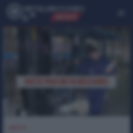
ME
T
ALMECCANICI
NEWS
DIRITTI