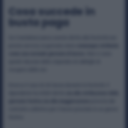
Cosa succede in
busta paga
Se il metalmeccanico avente diritto alla festività non
presta servizio, la giornata viene
comunque retribuita
come una normale giornata di lavoro.
Non vi sono
quindi riduzioni dello stipendio né obblighi di
recupero delle ore.
Diverso il caso di chi lavora durante la festività. Il
dipendente ha infatti diritto
sia alla retribuzione della
giornata festiva sia alla maggiorazione
prevista dal
contratto collettivo per il lavoro prestato in un giorno
festivo.