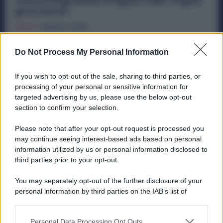
Cassa Integrazione Artigiani FSBA: Pagati
gli Arretrati
Diritti
8 Agosto 2026
Metalmeccanici PMI: Aumenti da 200 Euro.
Do Not Process My Personal Information
Firmato il Rinnovo per 36 Mila Lavoratori
If you wish to opt-out of the sale, sharing to third parties, or
Diritti
7 Agosto 2026
processing of your personal or sensitive information for
targeted advertising by us, please use the below opt-out
section to confirm your selection.
Categorie popolari
Please note that after your opt-out request is processed you
DIRITTI
ECONOMIA
POLITICA
OFFERTE DI LAVORO
may continue seeing interest-based ads based on personal
information utilized by us or personal information disclosed to
SENZA CATEGORIA
third parties prior to your opt-out.
You may separately opt-out of the further disclosure of your
personal information by third parties on the IAB’s list of
downstream participants.
PREVIOUS ARTICLE
NEXT ARTICLE
Personal Data Processing Opt Outs
This information may also be disclosed by us to third parties