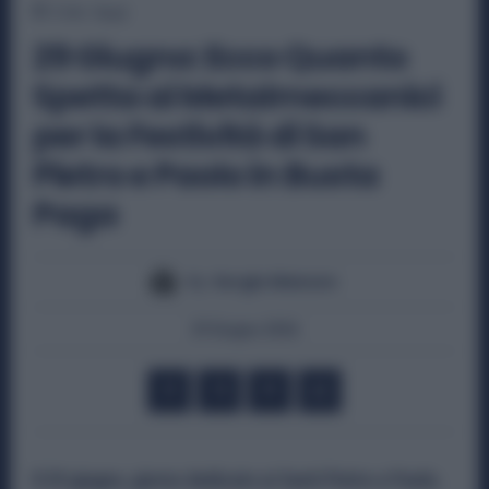
2
min.
Read
29 Giugno: Ecco Quanto
Spetta ai Metalmeccanici
per la Festività di San
Pietro e Paolo in Busta
Paga
By
Sergio Manzon
29 Giugno 2026
Il 29 giugno, giorno dedicato ai Santi Pietro e Paolo
,