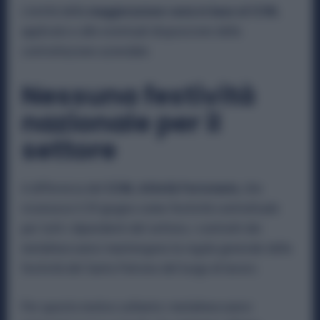
L’entità della
maggiorazione varia in base al CCNL
applicato e alle eventuali disposizioni della
contrattazione aziendale.
Nessuna festività
nazionale per il
settore
A differenza del
CCNL Attività Ferroviarie
, che
riconosce il 29 giugno come festività contrattuale
per tutti i dipendenti del settore, i contratti dei
metalmeccanici mantengono la regola generale della
festività del Santo Patrono del luogo di lavoro.
Per questo motivo soltanto i metalmeccanici