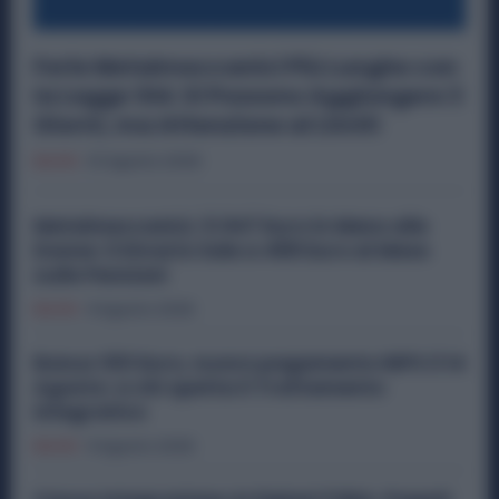
Ferie Metalmeccanici Più Lunghe con
la Legge 104: Si Possono Aggiungere 3
Giorni, ma Attenzione ai Limiti
Diritti
10 Agosto 2026
Metalmeccanici, 5.947 Euro in Meno alle
Donne: il Divario Sale a 458 Euro al Mese
sulle Pensioni
Diritti
9 Agosto 2026
Bonus 100 Euro, nuovo pagamento INPS il 14
Agosto: a chi spetta il Trattamento
Integrativo
Diritti
9 Agosto 2026