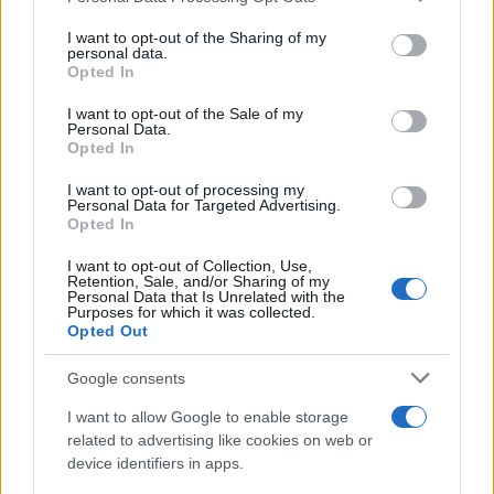
on the IAB’s List of Downstream Participants that may further
I want to opt-out of the Sharing of my
disclose it to other third parties.
personal data.
Opted In
Please note that this website/app uses one or more Google
services and may gather and store information including but
I want to opt-out of the Sale of my
Personal Data.
not limited to your visit or usage behaviour. You may click to
Opted In
grant or deny consent to Google and its third-party tags to
Giovani e Lavoro: Perché
use your data for below specified purposes in below Google
I want to opt-out of processing my
l’Industria ha Bisogno di
Sigit Presenta il Piano di
consent section.
Personal Data for Targeted Advertising.
Nuovi Talenti?
Rilancio di Speedline:
ecco Cosa Prevede per lo
Opted In
Stabilimento e i
Lavoratori
I want to opt-out of Collection, Use,
Retention, Sale, and/or Sharing of my
Personal Data that Is Unrelated with the
Purposes for which it was collected.
Opted Out
Google consents
ME
T
ALMECCANICI
I want to allow Google to enable storage
NEWS
related to advertising like cookies on web or
device identifiers in apps.