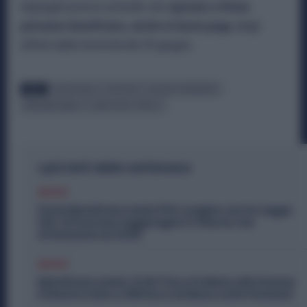
impiegati presso aziende che
operano a Roma
potranno beneficiare, anche in busta paga
, degli
effetti della festività del 29 giugno.
TAGS
BUSTA PAGA
FESTIVITÀ
LAVORO DIPENDENTE
METALMECCANICI
SAN PIETRO E PAOLO
I più letti della settimana
Diritti
Ferie Metalmeccanici Più Lunghe con la Legge
104: Si Possono Aggiungere 3 Giorni, ma
Attenzione ai Limiti
Diritti
Metalmeccanici, 5.947 Euro in Meno alle Donne:
il Divario Sale a 458 Euro al Mese sulle Pensioni