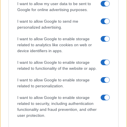
I want to allow my user data to be sent to
ABOUT US
CONTACT
CAREERS
PRIVACY POLICY
Google for online advertising purposes.
Metalmeccanici News - Il portale di informazione sul mondo
I want to allow Google to send me
personalized advertising.
della Metalmeccanica, Installazione di Impianti, Automotive e
Componentistica. Nel sito é presente una sezione specifica
I want to allow Google to enable storage
con le Offerte di Lavoro dedicate alle professionalità della
related to analytics like cookies on web or
device identifiers in apps.
filiera. Metalmeccanici News non è una testata giornalistica, in
quanto viene aggiornato senza alcuna periodicità. Non può
I want to allow Google to enable storage
related to functionality of the website or app.
pertanto considerarsi un prodotto editoriale ai sensi della legge
n. 62 del 07.03.2001
I want to allow Google to enable storage
related to personalization.
Metalmeccanici News è di proprietà di Nevera Editore s.r.l. via
I want to allow Google to enable storage
Tiburtina, 5 - 00185 Roma
related to security, including authentication
Copyright ©2025 - Tutti i diritti riservati
functionality and fraud prevention, and other
user protection.