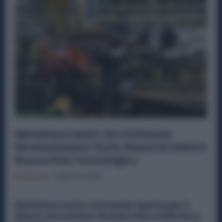
Metalmeccanici, AI e Software
Rivoluzionano l’Auto: Nasce in Italia il
Nuovo Polo Tecnologico
Economia
6 Agosto 2026
Metalmeccanici, Domande Aperte per il
Bonus Assunzioni: Esonero fino a 500 Euro