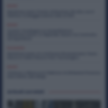
Diritti
Metalmeccanici, Premio di Risultato Più Alto con il
Welfare: la Maggiorazione Sale al 30%
Diritti
Quanto Guadagna un Assemblatore
Metalmeccanico: lo Stipendio Giusto tra Contratto
ed Esperienza
Economia
Metalmeccanici, AI e Software Rivoluzionano l’Auto:
Nasce in Italia il Nuovo Polo Tecnologico
Diritti
Violenza o Minacce in Fabbrica: le Dimissioni Possono
Dare Diritto alla NASpI
Articoli correlati