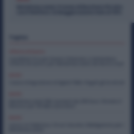
Metalmeccanici, Premio di Risultato Più Alto
con il Welfare: la Maggiorazione Sale al 30%
Topics
Offerte di lavoro
Candidati Ora per Essere Chiamato a Settembre:
Offerte di Lavoro per Metalmeccanici da Nord a Sud
Diritti
Cassa Integrazione Artigiani FSBA: Pagati gli Arretrati
Diritti
Metalmeccanici PMI: Aumenti da 200 Euro. Firmato il
Rinnovo per 36 Mila Lavoratori
Diritti
Lavoro in Fabbrica, C’è un Vaccino Obbligatorio per i
Metalmeccanici