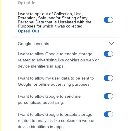
Metalmeccanici per la
Opted In
nuovo TFR apre dubbi:
Festività di San Pietro e
cosa può accadere dal
Paolo in Busta Paga
1° luglio
I want to opt-out of Collection, Use,
Retention, Sale, and/or Sharing of my
Personal Data that Is Unrelated with the
Purposes for which it was collected.
Opted Out
Google consents
ME
T
ALMECCANICI
I want to allow Google to enable storage
NEWS
related to advertising like cookies on web or
device identifiers in apps.
I want to allow my user data to be sent to
ABOUT US
CONTACT
CAREERS
PRIVACY POLICY
Google for online advertising purposes.
Metalmeccanici News - Il portale di informazione sul mondo
I want to allow Google to send me
personalized advertising.
della Metalmeccanica, Installazione di Impianti, Automotive e
Componentistica. Nel sito é presente una sezione specifica
I want to allow Google to enable storage
con le Offerte di Lavoro dedicate alle professionalità della
related to analytics like cookies on web or
device identifiers in apps.
filiera. Metalmeccanici News non è una testata giornalistica, in