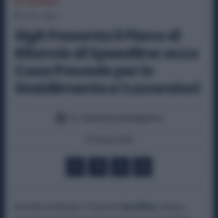
ECONOMIA
2
min.
Read
Sigit Presenta il Piano di
Rilancio di Speedline: ecco
Cosa Prevede per lo
Stabilimento e i Lavoratori
By
Valentina Giampietro
29 Giugno 2026
Arrivano novità per il futuro di
Speedline
, storica