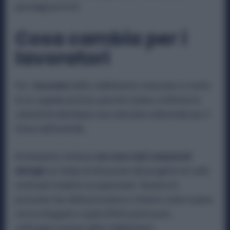
passaggi previsti.
Cosa cambia per i
lavoratori
Per i
lavoratori
dello stabilimento veneziano si tratta
di un segnale positivo, perché il piano conferma la
volontà di individuare una soluzione industriale per il
futuro dell’azienda.
Al momento, tuttavia,
non sono stati comunicati
dettagli
sui tempi di attuazione del progetto né sulle
eventuali ricadute occupazionali. Saranno le
prossime fasi della procedura a chiarire come il piano
verrà sviluppato e quali effetti potrà avere
sull’organizzazione dello stabilimento.