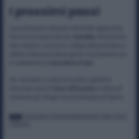
I prossimi passi
La presentazione del piano industriale rappresenta
l’avvio di una nuova fase per
Speedline
. Nei prossimi
mesi saranno i successivi sviluppi della procedura a
definire l’attuazione del progetto e le prospettive per
lo stabilimento di
Santa Maria di Sala
.
Per i lavoratori si tratta di un primo segnale di
attenzione verso il
futuro dell’azienda
, in attesa di
conoscere gli sviluppi concreti del piano di rilancio.
TAGS
CRISI AZIENDALI
INDUSTRIA METALMECCANICA
MIMIT
SIGIT
SPEEDLINE