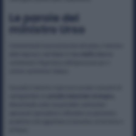
Le parole del
ministro Urso
Commentando la presentazione del piano, il ministro
delle Imprese e del Made in Italy
Adolfo Urso
ha
sottolineato l’importanza dell’operazione per il
settore automotive italiano.
Secondo il ministro, il percorso avviato consente di
salvaguardare un
presidio industriale strategico,
dimostrando come sia possibile contrastare
operazioni speculative e difendere un patrimonio
produttivo che appartiene ai lavoratori, al territorio e
al Paese.