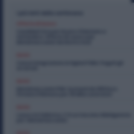
I più letti della settimana
Offerte di lavoro
Candidati Ora per Essere Chiamato a
Settembre: Offerte di Lavoro per
Metalmeccanici da Nord a Sud
Diritti
Cassa Integrazione Artigiani FSBA: Pagati gli
Arretrati
Diritti
Metalmeccanici PMI: Aumenti da 200 Euro.
Firmato il Rinnovo per 36 Mila Lavoratori
Diritti
Lavoro in Fabbrica, C’è un Vaccino Obbligatorio
per i Metalmeccanici
Diritti