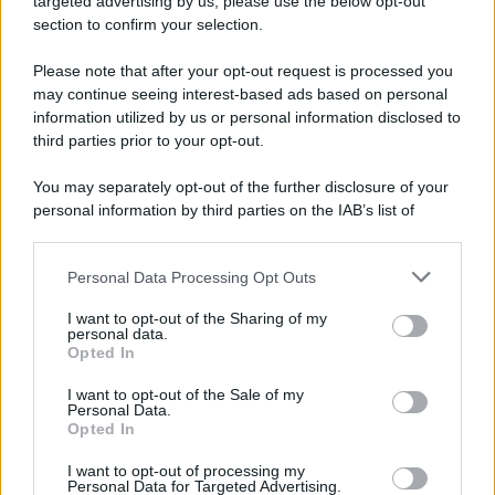
targeted advertising by us, please use the below opt-out
section to confirm your selection.
Categorie popolari
Please note that after your opt-out request is processed you
may continue seeing interest-based ads based on personal
DIRITTI
ECONOMIA
POLITICA
OFFERTE DI LAVORO
information utilized by us or personal information disclosed to
SENZA CATEGORIA
third parties prior to your opt-out.
You may separately opt-out of the further disclosure of your
personal information by third parties on the IAB’s list of
downstream participants.
PREVIOUS ARTICLE
NEXT ARTICLE
Personal Data Processing Opt Outs
This information may also be disclosed by us to third parties
on the IAB’s List of Downstream Participants that may further
I want to opt-out of the Sharing of my
disclose it to other third parties.
personal data.
Opted In
Please note that this website/app uses one or more Google
services and may gather and store information including but
I want to opt-out of the Sale of my
Personal Data.
not limited to your visit or usage behaviour. You may click to
Opted In
grant or deny consent to Google and its third-party tags to
Metalmeccanici a
use your data for below specified purposes in below Google
29 Giugno: Ecco Quanto
I want to opt-out of processing my
termine e in
Spetta ai
consent section.
Personal Data for Targeted Advertising.
somministrazione, il