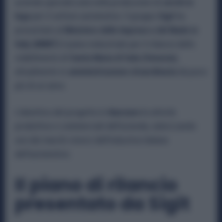
azienda specializzata nella produzione di
cerchi in
lega
per il settore automotive. Il gruppo
Sigit
ha
presentato al
Ministero delle Imprese e del Made in
Italy (MIMIT)
il piano industriale per il rilancio dello
stabilimento di
Santa Maria di Sala (Venezia)
,
attualmente in
amministrazione straordinaria
da poco
più di un anno.
L’obiettivo del progetto è
rilanciare
le attività
produttive e commerciali dell’azienda, valorizzando
uno dei marchi storici dell’industria italiana
dell’automotive.
Il piano di rilancio
presentato da Sigit