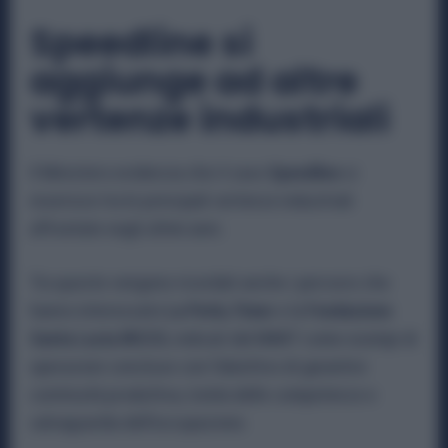
Speedline si
aggiunge ad altre
vertenze industriali
Il Ministero evidenzia che il caso
Speedline
si
inserisce tra le principali vertenze industriali
affrontate negli ultimi anni.
Tra queste vengono ricordati anche i percorsi che
hanno interessato
La Perla
,
Fimer
e la
Fondazione
Santa Lucia IRCCS
, indicati dal MIMIT come esempi di
operazioni concluse con l’obiettivo di garantire
continuità produttiva, tutela delle competenze e
salvaguardia dell’occupazione.