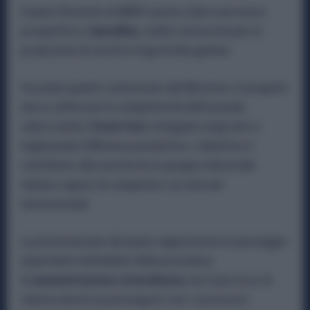
Il piano illustrato al MIMIT punta a dare una nuova
prospettiva a
Speedline
, realtà conosciuta per la
produzione di cerchi in lega di alta gamma.
Secondo quanto comunicato dal Ministero, il progetto
mira a rafforzare la competitività dell’azienda,
valorizzando il
know-how
sviluppato negli anni e
migliorando l’efficienza produttiva. L’obiettivo è
contribuire alla nascita di un gruppo industriale
italiano capace di competere sui mercati
internazionali.
La presentazione del piano rappresenta un passaggio
importante nell’ambito della procedura
di
amministrazione straordinaria
, ma il percorso di
rilancio dovrà ora proseguire con i successivi