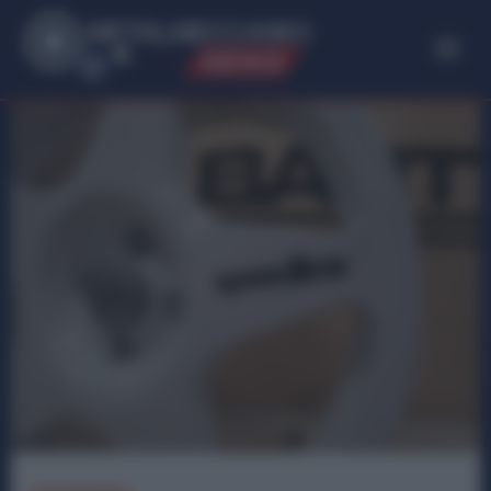
ME
T
ALMECCANICI
NEWS