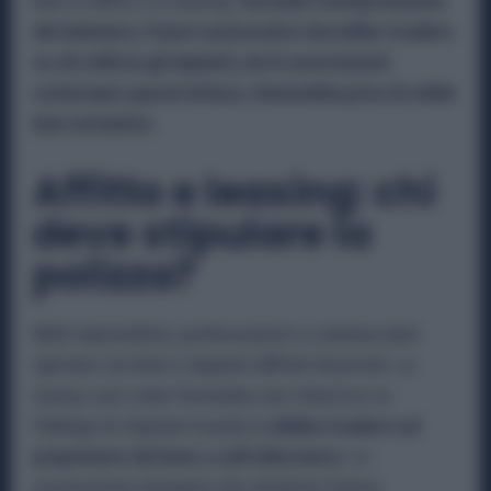
beni in affitto o in leasing.
Secondo l’interpretazione
del ministero, l’onere assicurativo dovrebbe ricadere
su chi utilizza gli impianti, ma le associazioni
contestano questa lettura, ritenendola priva di solide
basi normative.
Affitto e leasing: chi
deve stipulare la
polizza?
Molti imprenditori, professionisti e commercianti
operano con beni e impianti affittati da privati. La
norma, così come formulata, non chiarisce se
l’obbligo di stipulare la polizza
debba ricadere sul
proprietario del bene o sull’utilizzatore.
Le
associazioni ritengono che attribuire l’onere