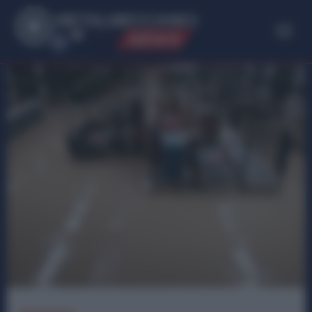
ME
T
ALMECCANICI
NEWS