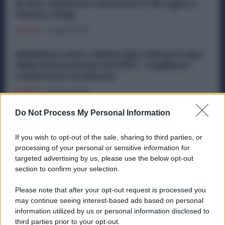
Ex Ilva, Sindacati Convocati il 28 Luglio a
Palazzo Chigi
Politica
9 Luglio 2026
Metalmeccanici, Meloni apre alla proroga
della Detassazione nel 2027: «Vogliamo
confermare la misura»
Politica
3 Luglio 2026
Do Not Process My Personal Information
La Uilm Cambia, Davide Sperti è il Nuovo
Segretario Generale. Ecco chi è e cosa ha
fatto
If you wish to opt-out of the sale, sharing to third parties, or
processing of your personal or sensitive information for
Politica
13 Giugno 2026
targeted advertising by us, please use the below opt-out
section to confirm your selection.
Please note that after your opt-out request is processed you
Categorie popolari
may continue seeing interest-based ads based on personal
information utilized by us or personal information disclosed to
DIRITTI
ECONOMIA
POLITICA
OFFERTE DI LAVORO
third parties prior to your opt-out.