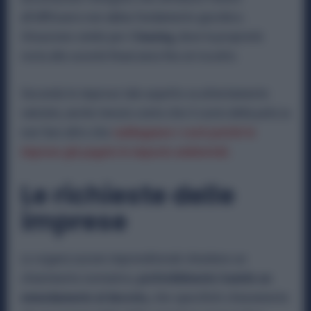
all’affittuario non abbia fondamento giuridico.
Situazione simile per il
leasing,
dove la proprietà
resta alla società finanziaria fino al riscatto.
Secondo le imprese tale aspetto va attentamente
valutato, anche tenuto conto che il costo della polizza
non fare altro che
raddoppiare i costi poiché le
imprese già pagato le imposte ambientali.
Le richieste delle
imprese
Le organizzazioni imprenditoriali chiedono un
chiarimento normativo,
preferibilmente tramite un
emendamento al decreto,
che specifichi chiaramente