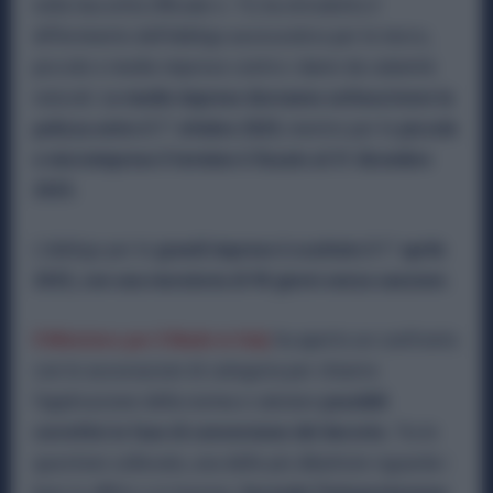
nella Gazzetta Ufficiale n. 75, ha introdotto il
differimento dell’obbligo assicurativo per le micro,
piccole e medie imprese contro i danni da calamità
naturali.
Le medie imprese dovranno sottoscrivere la
polizza entro il 1° ottobre 2025
, mentre per le
piccole
e microimprese il termine è fissato al 31 dicembre
2025.
L’obbligo per le
grandi imprese è scattato il 1° aprile
2025, con una moratoria di 90 giorni senza sanzioni.
Il Ministero per il Made in Italy
ha aperto un confronto
con le associazioni di categoria per chiarire
l’applicazione della norma e valutare
possibili
correttivi in fase di conversione del decreto.
Tra le
questioni sollevate, una delle più dibattute riguarda i