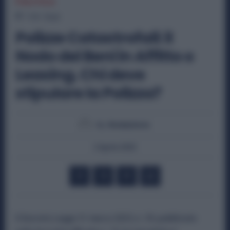
POLITICA
1
min.
Read
Polizze Catastrofali: il
Nodo dei Beni in Affitto o
Leasing. Chi deve
stipulare la Polizza?
By
Redazione
2 Aprile 2025
Il Decreto Legge 31 marzo 2025, n. 39, pubblicato