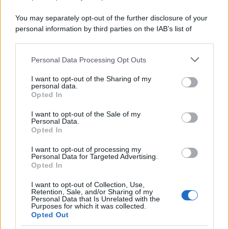
SENZA CATEGORIA
You may separately opt-out of the further disclosure of your
personal information by third parties on the IAB’s list of
downstream participants.
Personal Data Processing Opt Outs
This information may also be disclosed by us to third parties
on the IAB’s List of Downstream Participants that may further
PREVIOUS ARTICLE
NEXT ARTICLE
I want to opt-out of the Sharing of my
disclose it to other third parties.
personal data.
Opted In
Please note that this website/app uses one or more Google
services and may gather and store information including but
I want to opt-out of the Sale of my
Personal Data.
not limited to your visit or usage behaviour. You may click to
Opted In
grant or deny consent to Google and its third-party tags to
use your data for below specified purposes in below Google
50.000 Metalmeccanici e
I want to opt-out of processing my
consent section.
Orafi avranno 230€ Una
Personal Data for Targeted Advertising.
Metalmeccanici: se non
Tantum e un Aumento
Opted In
hai ricevuto i 200€ di
del 1,5% in Busta Paga
Welfare in Busta Paga
ecco cosa devi fare
I want to opt-out of Collection, Use,
Retention, Sale, and/or Sharing of my
Personal Data that Is Unrelated with the
Purposes for which it was collected.
Opted Out