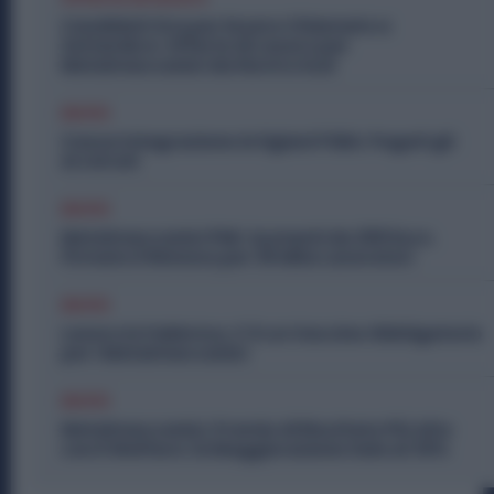
Candidati Ora per Essere Chiamato a
Settembre: Offerte di Lavoro per
Metalmeccanici da Nord a Sud
Diritti
Cassa Integrazione Artigiani FSBA: Pagati gli
Arretrati
Diritti
Metalmeccanici PMI: Aumenti da 200 Euro.
Firmato il Rinnovo per 36 Mila Lavoratori
Diritti
Lavoro in Fabbrica, C’è un Vaccino Obbligatorio
per i Metalmeccanici
Diritti
Metalmeccanici, Premio di Risultato Più Alto
con il Welfare: la Maggiorazione Sale al 30%