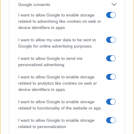
Google consents
ME
T
ALMECCANICI
I want to allow Google to enable storage
NEWS
related to advertising like cookies on web or
device identifiers in apps.
I want to allow my user data to be sent to
ABOUT US
CONTACT
CAREERS
PRIVACY POLICY
Google for online advertising purposes.
Metalmeccanici News - Il portale di informazione sul mondo
I want to allow Google to send me
personalized advertising.
della Metalmeccanica, Installazione di Impianti, Automotive e
Componentistica. Nel sito é presente una sezione specifica
I want to allow Google to enable storage
con le Offerte di Lavoro dedicate alle professionalità della
related to analytics like cookies on web or
device identifiers in apps.
filiera. Metalmeccanici News non è una testata giornalistica, in
quanto viene aggiornato senza alcuna periodicità. Non può
I want to allow Google to enable storage
related to functionality of the website or app.
pertanto considerarsi un prodotto editoriale ai sensi della legge
n. 62 del 07.03.2001
I want to allow Google to enable storage
related to personalization.