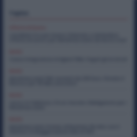
Topics
Offerte di lavoro
Candidati Ora per Essere Chiamato a Settembre:
Offerte di Lavoro per Metalmeccanici da Nord a Sud
Diritti
Cassa Integrazione Artigiani FSBA: Pagati gli Arretrati
Diritti
Metalmeccanici PMI: Aumenti da 200 Euro. Firmato il
Rinnovo per 36 Mila Lavoratori
Diritti
Lavoro in Fabbrica, C’è un Vaccino Obbligatorio per i
Metalmeccanici
Diritti
Metalmeccanici, Premio di Risultato Più Alto con il
Welfare: la Maggiorazione Sale al 30%