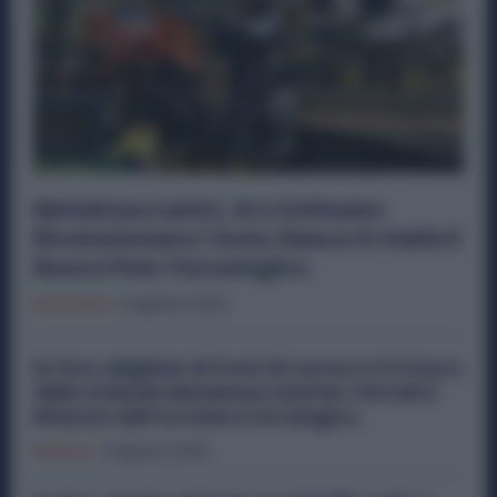
Metalmeccanici, AI e Software
Rivoluzionano l’Auto: Nasce in Italia il
Nuovo Polo Tecnologico
Economia
6 Agosto 2026
Ex Ilva, Migliaia di Posti di Lavoro e il Futuro
delle Aziende Metalmeccaniche: Perché il
Rilancio dell’Acciaio è Strategico
Politica
4 Agosto 2026