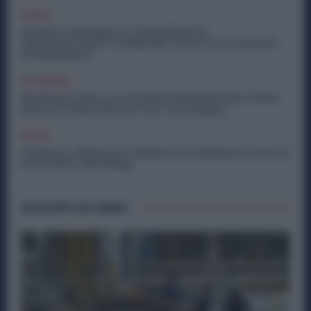
Diritti
Quanto Guadagna un Assemblatore
Metalmeccanico: lo Stipendio Giusto tra Contratto
ed Esperienza
Economia
Metalmeccanici, AI e Software Rivoluzionano l’Auto:
Nasce in Italia il Nuovo Polo Tecnologico
Diritti
Violenza o Minacce in Fabbrica: le Dimissioni Possono
Dare Diritto alla NASpI
Articoli correlati