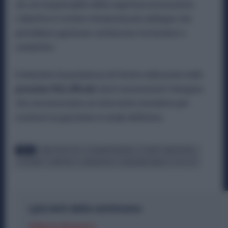
chi sia responsabile della copertura assicurativa.
L’obiettivo è evitare interpretazioni ambigue che
potrebbero generare contenziosi tra locatori e
conduttori.
Il ministero ha promesso di fornire indicazioni nelle
prossime FAQ ufficiali
, ma le associazioni ritengono
che sia necessario un intervento normativo per
risolvere la questione in modo definitivo.
TAGS
BENI IN AFFITTO
CALAMITÀ NATURALI
EVENTI CATASTROFALI
GOVERNO
IMPRESE
LABORATORIO
METALMECCANICA
POLIZZA
I più letti della settimana
Offerte di lavoro