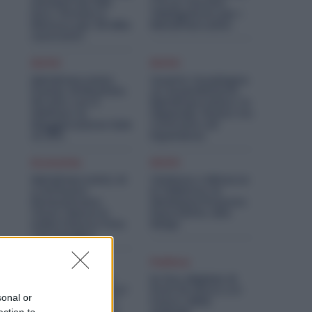
Aumenti da 200
C’è un Vaccino
Euro. Firmato il
Obbligatorio per i
Rinnovo per 36 Mila
Metalmeccanici
Lavoratori
Diritti
Diritti
Metalmeccanici,
Quanto Guadagna
Premio di Risultato
un Assemblatore
Più Alto con il
Metalmeccanico: lo
Welfare: la
Stipendio Giusto tra
Maggiorazione Sale
Contratto ed
al 30%
Esperienza
Economia
Diritti
Metalmeccanici, AI
Violenza o Minacce
e Software
in Fabbrica: le
Rivoluzionano
Dimissioni Possono
l’Auto: Nasce in
Dare Diritto alla
Italia il Nuovo Polo
NASpI
Tecnologico
Diritti
Politica
Metalmeccanici,
Ex Ilva, Migliaia di
Lavori il 15 Agosto?
Posti di Lavoro e il
sonal or
Le Maggiorazioni
Futuro delle