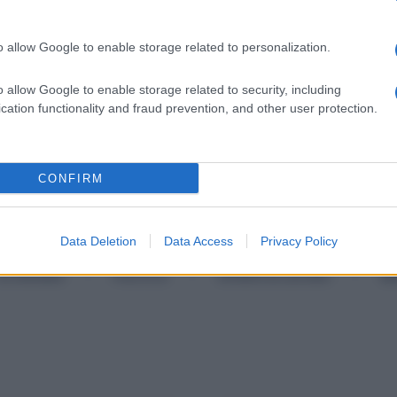
o allow Google to enable storage related to personalization.
o allow Google to enable storage related to security, including
cation functionality and fraud prevention, and other user protection.
CONFIRM
Categorie popolari
Data Deletion
Data Access
Privacy Policy
ECONOMIA
POLITICA
OFFERTE DI LAVORO
SE