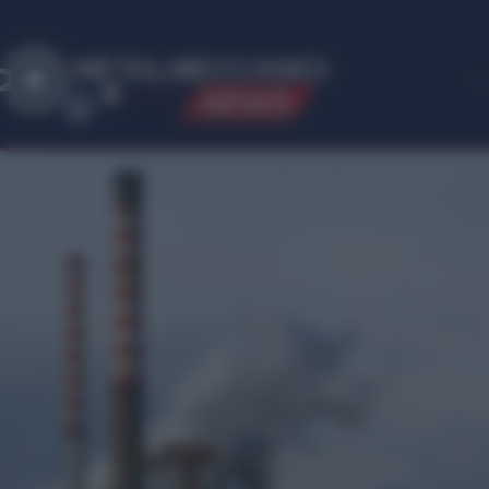
ME
T
ALMECCANICI
NEWS