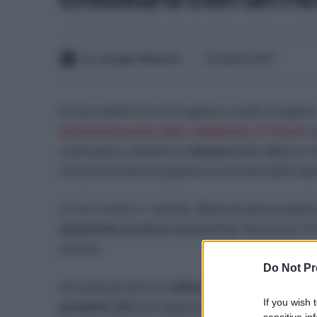
By
Sergio Manzon
22 Agosto 2025
Il futuro dell’ex Ilva resta appeso a molte incognite
decarbonizzazione dello stabilimento di Taranto
n
continuano a chiedere la
chiusura
della fabbrica. P
istituzioni locali non garantisce la tutela della salut
Le reti civiche e i comitati, affiancati dal president
annunciato un nuovo ricorso al Tar.
Nel mirino c’è 
recente.
Do Not Pr
Secondo gli attivisti,
l’utilizzo di gas naturale per a
If you wish 
preridotto (Dri)
non rappresenta una vera svolta ec