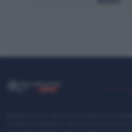
sicuro
ME
T
ALMECCANICI
NEWS
Metalmeccanici News - Il portale di informazione sul mondo della M
Automotive e Componentistica. Nel sito é presente una sezione spe