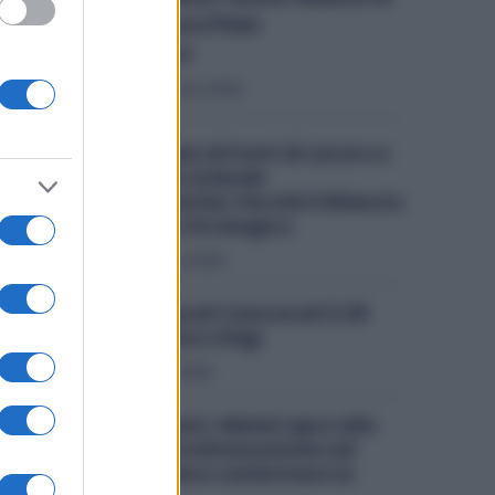
Italia il Nuovo Polo
Tecnologico
Economia
6 Agosto 2026
Ex Ilva, Migliaia di Posti di Lavoro e
il Futuro delle Aziende
Metalmeccaniche: Perché il Rilancio
dell’Acciaio è Strategico
Politica
4 Agosto 2026
Ex Ilva, Sindacati Convocati il 28
Luglio a Palazzo Chigi
Politica
9 Luglio 2026
Metalmeccanici, Meloni apre alla
proroga della Detassazione nel
2027: «Vogliamo confermare la