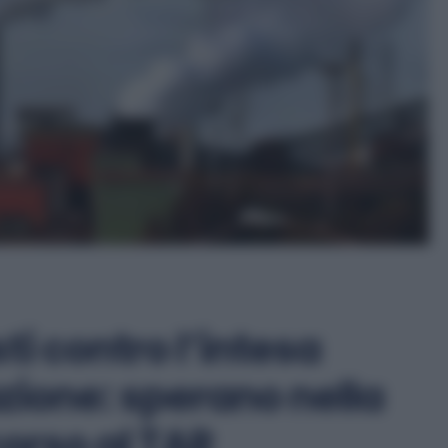
ti contro l’intesa
zione: sperano nella
corso al TAR