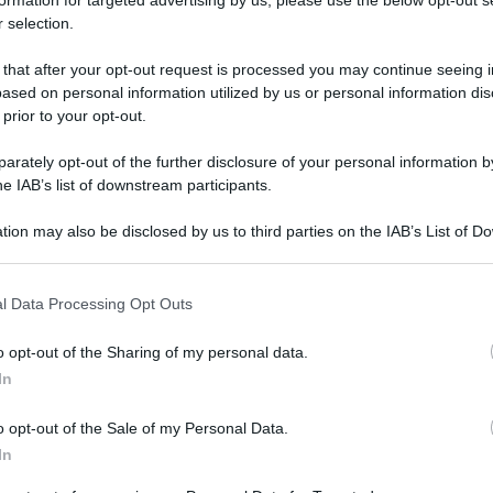
formation for targeted advertising by us, please use the below opt-out s
 economici: la transizione energetica potrebbe avere
 selection.
, senza contare le presunte carenze nella valutazione
 that after your opt-out request is processed you may continue seeing i
ased on personal information utilized by us or personal information dis
 prior to your opt-out.
a cessione degli
rately opt-out of the further disclosure of your personal information by
he IAB’s list of downstream participants.
tion may also be disclosed by us to third parties on the IAB’s List of 
del Made in Italy Adolfo Urso
mantiene la rotta sulla
 that may further disclose it to other third parties.
sono stati riaperti e l’esecutivo conta di chiudere con
 that this website/app uses one or more Google services and may gath
l Data Processing Opt Outs
 qualsiasi spezzatino. Resta però irrisolto il nodo
including but not limited to your visit or usage behaviour. You may click 
pensabile ai forni elettrici.
 to Google and its third-party tags to use your data for below specifi
o opt-out of the Sharing of my personal data.
ogle consent section.
In
zazione della
nave rigassificatrice
nel porto cittadino.
arda già a soluzioni alternative, come Gioia Tauro.
o opt-out of the Sale of my Personal Data.
In