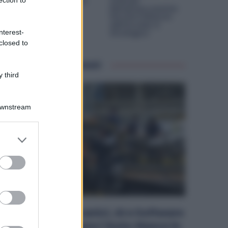
Possono Arrivare
Aziende
ection to
Fino al 75%
Metalmeccaniche:
Perché il Rilancio
dell’Acciaio è
nterest-
Strategico
closed to
Articoli correlati
 third
Downstream
er and store
to grant or
ed purposes
Metalmeccanici, AI e Software
Rivoluzionano l’Auto: Nasce in