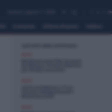
venerdì, Agosto 7, 2026
itti
Economia
Offerte di lavoro
Politica
I più letti della settimana
Diritti
Metalmeccanici PMI: Aumenti
da 200 Euro. Firmato il Rinnovo
per 36 Mila Lavoratori
Diritti
Lavoro in Fabbrica, C’è un
Vaccino Obbligatorio per i
Metalmeccanici
Diritti