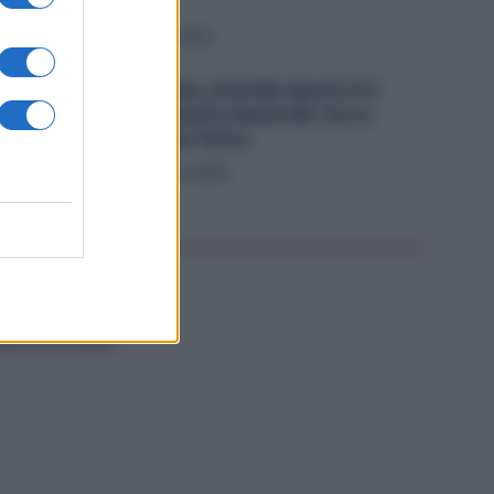
misura»
Politica
3 Luglio 2026
La Uilm Cambia, Davide Sperti è il
Nuovo Segretario Generale. Ecco
chi è e cosa ha fatto
Politica
13 Giugno 2026
NZA CATEGORIA