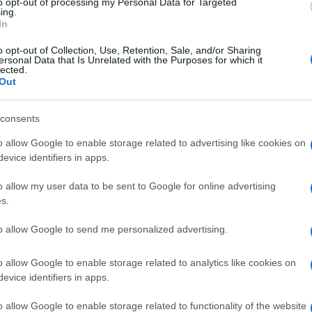
gli investitori
to opt-out of processing my Personal Data for Targeted
ing.
In
à sarà tenuto a
presentare una nuova Aia,
con tempi
o opt-out of Collection, Use, Retention, Sale, and/or Sharing
e sulla continuità occupazionale.
ersonal Data that Is Unrelated with the Purposes for which it
lected.
Out
nternazionali già interessati alla precedente gara,
ma
stitori.
consents
o allow Google to enable storage related to advertising like cookies on
alute e lavoro
evice identifiers in apps.
o allow my user data to be sent to Google for online advertising
tensioni ambientali e prospettive industriali.
Taranto
s.
nitaria e la necessità di difendere i posti di lavoro,
to allow Google to send me personalized advertising.
sciare l’acciaieria senza futuro.
o allow Google to enable storage related to analytics like cookies on
evice identifiers in apps.
PRESE
SIDERURGIA
TAR
TARANTO
o allow Google to enable storage related to functionality of the website