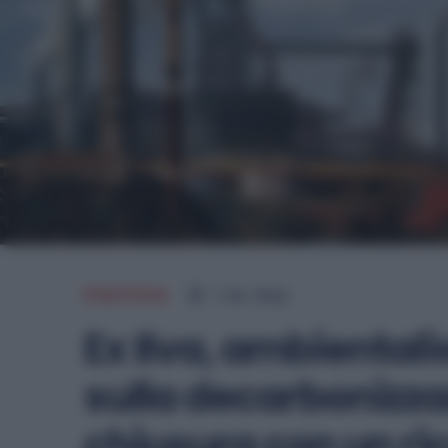
POLITICA
1
min.
Read
Ex Ilva, ambientalis
sulla decarbonizza
chiusura con un ri