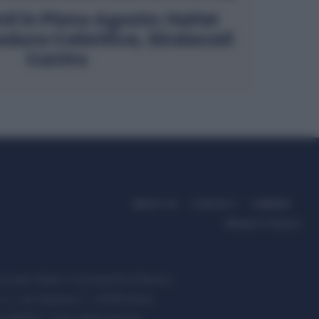
i in Pieno Agosto: Italtel
edura Collettiva, Sindacati
Contro
ABOUT US
CONTACT
CAREERS
PRIVACY POLICY
ccanici News è di proprietà di Nevera
s.r.l. via Tiburtina, 5 - 00185 Roma