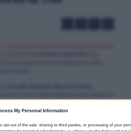
.
L’accordo firmato la scorsa settimana per avviare la
on convince le
associazioni ambientaliste
, che
er loro, il progetto presentato dal governo e dalle
e dei cittadini.
e di
Peacelink Alessandro Marescotti
,
hanno
l’Autorizzazione integrata ambientale (Aia) rilasciata di
ocess My Personal Information
limentare i forni elettrici e gli impianti per il
to opt-out of the sale, sharing to third parties, or processing of your per
ologica, trattandosi comunque di un combustibile