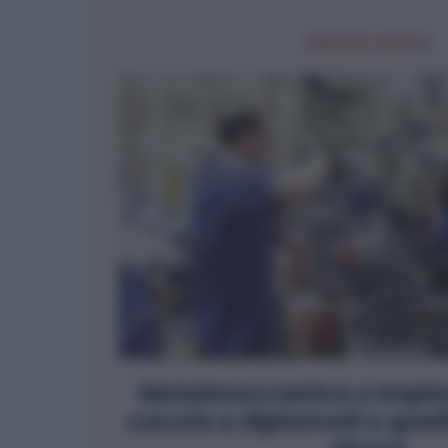
PREVIOUS ARTICLE
Metalmeccanica e Impian
caccia a diplomati e quali