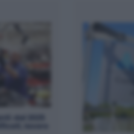
ti: dal 2025
ficati, lavoro