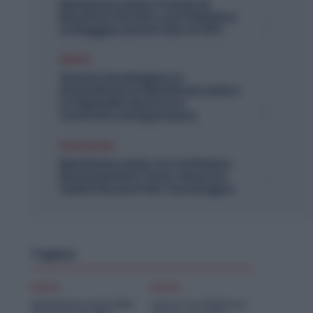
Metalmeccanici, Premio di
Risultato Più Alto con il Welfare:
la Maggiorazione Sale al 30%
Diritti
Quanto Guadagna un
Assemblatore Metalmeccanico:
lo Stipendio Giusto tra
Contratto ed Esperienza
Economia
Metalmeccanici, AI e Software
Rivoluzionano l’Auto: Nasce in
Italia il Nuovo Polo Tecnologico
Topics
Diritti
Diritti
Metalmeccanici PMI:
Lavoro in Fabbrica,