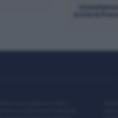
Licenziament
Avvia la Proc
etalmeccanica, Installazione di Impianti,
Metalme
cifica con le Offerte di Lavoro dedicate alle
Editore 