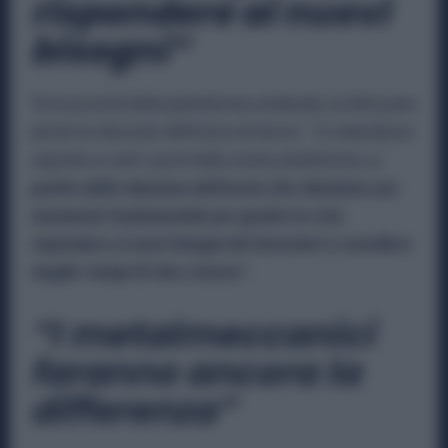
rispondere ai nuovi
bisogni”
Tra le priorità della piattaforma sindacale, la Uilm pone
anche la riduzione dell’orario di lavoro. “
Ci attendiamo
risposte su tutti i punti della nostra piattaforma,
a
partire dalla riduzione dell’orario che riteniamo uno
strumento fondamentale per gestire le crisi,
rispondere ai nuovi bisogni dei lavoratori e conciliare
meglio i tempi di vita e lavoro”.
“I metalmeccanici
faranno ancora la
differenza”