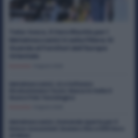
Tata-Iveco, il Vero Rischio per i
Metalmeccanici è nella Filiera: Si
Guarda ai Fornitori dell’Europa
Orientale
Economia
9 Agosto 2026
Metalmeccanici, AI e Software
Rivoluzionano l’Auto: Nasce in Italia il
Nuovo Polo Tecnologico
Economia
6 Agosto 2026
Metalmeccanici, Domande Aperte per il
Bonus Assunzioni: Esonero fino a 500 Euro
al Mese