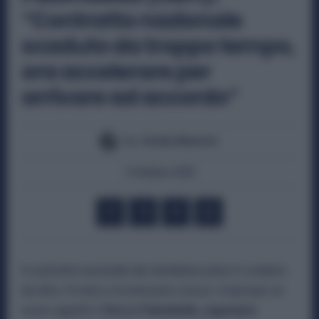
“Contratto nazionale
scaduto da troppo tempo,
ora accelerare per
arrivare ad accordo”
By
Otello Bianchi
14 Ottobre 2025
Il contratto nazionale dei metalmeccanici è scaduto
da oltre 16 mesi e la tensione cresce. A lanciare un
nuovo appello è
Rocco Palombella, segretario