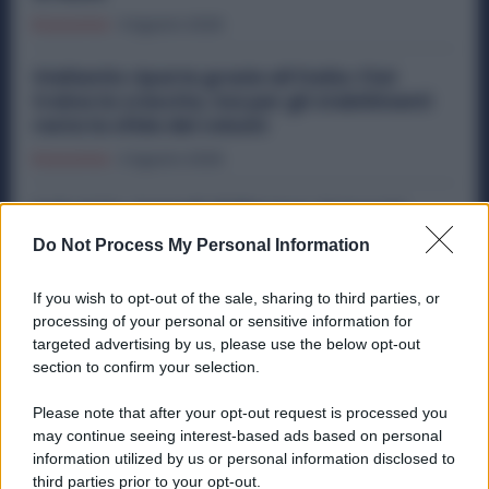
Economia
3 Agosto 2026
Stellantis riparte grazie all’Italia: Fiat
traina la crescita, ma per gli stabilimenti
resta la sfida dei volumi
Economia
2 Agosto 2026
Industria, Segnali di Ripresa: Cresce la
Fiducia delle Imprese, Ma Restano le
Do Not Process My Personal Information
Difficoltà nel Trovare Lavoratori
Economia
1 Agosto 2026
If you wish to opt-out of the sale, sharing to third parties, or
processing of your personal or sensitive information for
targeted advertising by us, please use the below opt-out
section to confirm your selection.
Categorie popolari
Please note that after your opt-out request is processed you
DIRITTI
ECONOMIA
POLITICA
OFFERTE DI LAVORO
may continue seeing interest-based ads based on personal
information utilized by us or personal information disclosed to
SENZA CATEGORIA
third parties prior to your opt-out.