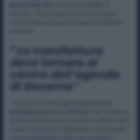
generale della Uilm
, intervenuto a Bologna al
convegno “
Contrattare per uscire dalla crisi della
metalmeccanica bolognese”
organizzato dalla Uilm
territoriale.
“
La manifattura
deve tornare al
centro dell’agenda
di Governo”
“
In Italia la manifattura
deve tornare al centro
dell’agenda di Governo e del Paese.
Sono necessarie
politiche industriali serie e concrete che abbiano come
obiettivo l’autonomia, l’indipendenza e la ripresa del
controllo delle filiere produttive per far ripartire il