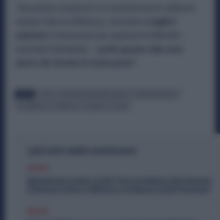
“
Nei periodi complicati noi metalmeccanici abbiamo
sempre fatto la differenza, trovando le
migliori
soluzioni
e innovazioni per superare le difficoltà
–
conclude Palombella –
anche questa volta sono
sicuro che faremo la nostra parte”.
TAGS
CCNL
INDUSTRIA METALMECCANICA
METALMECCANICI
PALOMBELLA
RINNOVO
SALARIO
UILM
I più letti della settimana
Diritti
Metalmeccanici, 5.947 Euro in Meno alle Donne:
il Divario Sale a 458 Euro al Mese sulle Pensioni
Diritti