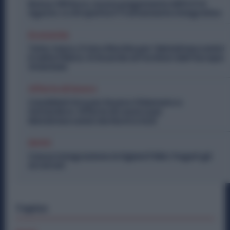
Bonus 100 Euro, nuovo pagamento INPS il 14
Agosto: a chi spetta il Trattamento Integrativo
Economia
Tata-Iveco, il Vero Rischio per i Metalmeccanici
è nella Filiera: Si Guarda ai Fornitori dell’Europa
Orientale
Offerte di lavoro
Candidati Ora per Essere Chiamato a
Settembre: Offerte di Lavoro per
Metalmeccanici da Nord a Sud
Diritti
Cassa Integrazione Artigiani FSBA: Pagati gli
Arretrati
Topics