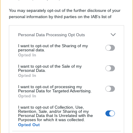
You may separately opt-out of the further disclosure of your
personal information by third parties on the IAB’s list of
downstream participants.
PREVIOUS ARTICLE
NEXT ARTICLE
Personal Data Processing Opt Outs
This information may also be disclosed by us to third parties
on the IAB’s List of Downstream Participants that may further
I want to opt-out of the Sharing of my
disclose it to other third parties.
personal data.
Opted In
Please note that this website/app uses one or more Google
services and may gather and store information including but
I want to opt-out of the Sale of my
Personal Data.
not limited to your visit or usage behaviour. You may click to
Opted In
grant or deny consent to Google and its third-party tags to
Fondo Metasalute, arriva
Fondo Cometa, ecco i
use your data for below specified purposes in below Google
I want to opt-out of processing my
la nuova App “Servizi
rendimenti di settembre
consent section.
Personal Data for Targeted Advertising.
Sanitari Premium”:
2025: cresce il comparto
Opted In
prestazioni mediche a
Crescita con +5,24% da
tariffe agevolate per
inizio anno
tutti gli iscritti
I want to opt-out of Collection, Use,
Retention, Sale, and/or Sharing of my
Personal Data that Is Unrelated with the
Purposes for which it was collected.
Opted Out