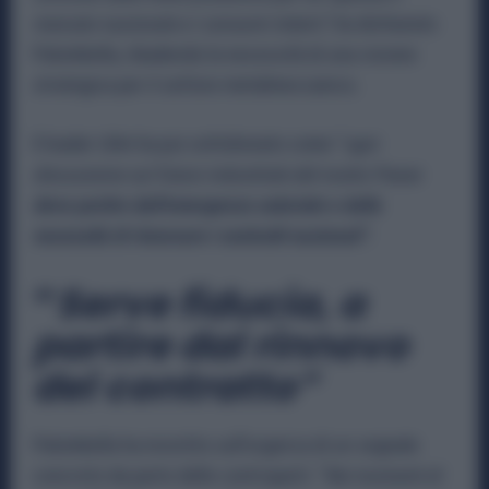
mercato nazionale e i consumi interni”
, ha dichiarato
Palombella, ribadendo la necessità di una visione
strategica per il settore metalmeccanico.
Il leader Uilm ha poi sottolineato come “
ogni
discussione sul futuro industriale del nostro Paese
deve partire dall’emergenza salariale e dalla
necessità di rinnovare i contratti nazionali”
.
“
Serve fiducia, a
partire dal rinnovo
del contratto”
Palombella ha insistito sull’urgenza di un segnale
concreto da parte delle controparti: “
Nei momenti di