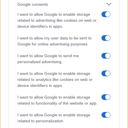
Google consents
ME
T
ALMECCANICI
I want to allow Google to enable storage
NEWS
related to advertising like cookies on web or
device identifiers in apps.
I want to allow my user data to be sent to
ABOUT US
CONTACT
CAREERS
PRIVACY POLICY
Google for online advertising purposes.
Metalmeccanici News - Il portale di informazione sul mondo
I want to allow Google to send me
personalized advertising.
della Metalmeccanica, Installazione di Impianti, Automotive e
Componentistica. Nel sito é presente una sezione specifica
I want to allow Google to enable storage
con le Offerte di Lavoro dedicate alle professionalità della
related to analytics like cookies on web or
device identifiers in apps.
filiera. Metalmeccanici News non è una testata giornalistica, in
quanto viene aggiornato senza alcuna periodicità. Non può
I want to allow Google to enable storage
related to functionality of the website or app.
pertanto considerarsi un prodotto editoriale ai sensi della legge
n. 62 del 07.03.2001
I want to allow Google to enable storage
related to personalization.