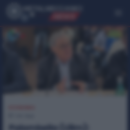
ME
T
ALMECCANICI
NEWS
ECONOMIA
1
min.
Read
Palombella (Uilm):