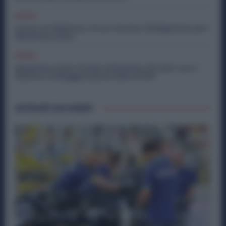
Diritti
Lavoro in Fabbrica, C’è un Vaccino Obbligatorio per i
Metalmeccanici
Diritti
Metalmeccanici, Premio di Risultato Più Alto con il
Welfare: la Maggiorazione Sale al 30%
Articoli correlati