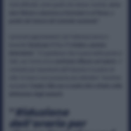
forte difficoltà, come quello che stiamo vivendo,
serve
dare fiducia e sicurezza ai lavoratori e al Paese, a
partire dal rinnovo del contratto nazionale”.
I prossimi appuntamenti con Federmeccanica e
Assistal,
fissati per il 15 e 17 ottobre, saranno
determinati
: “
Ci aspettiamo che si passi dalle parole ai
fatti, con l’avvio di un
confronto efficace sul salario.
Il
contratto più importante dell’industria è scaduto da
oltre 16 mesi e non possiamo più attendere”.
Insomma
secondo il
leader Uilm non si andrà oltre ottobre nella
definizione degli aumenti.
“
Riduzione
dell’orario per