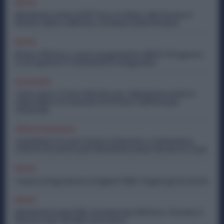
Diritti
Metalmeccanici, 5.947 Euro in Meno alle Donne: il
Divario Sale a 458 Euro al Mese sulle Pensioni
Diritti
Bonus 100 Euro, nuovo pagamento INPS il 14 Agosto:
a chi spetta il Trattamento Integrativo
Economia
Tata-Iveco, il Vero Rischio per i Metalmeccanici è
nella Filiera: Si Guarda ai Fornitori dell’Europa
Orientale
Offerte di lavoro
Candidati Ora per Essere Chiamato a Settembre:
Offerte di Lavoro per Metalmeccanici da Nord a Sud
Diritti
Cassa Integrazione Artigiani FSBA: Pagati gli Arretrati
Diritti
Metalmeccanici PMI: Aumenti da 200 Euro. Firmato il
Rinnovo per 36 Mila Lavoratori