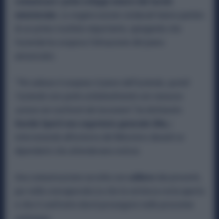
comunicare i primi sviluppi emersi dal tavolo
ministeriale.
Le organizzazioni sindacali hanno parlato
di un primo risultato importante, spiegando che
l’azienda ha sospeso l’attuazione del piano
annunciato.
“
Per adesso è sospeso il piano dell’azienda, quindi
l’azienda non parte unilateralmente con nessuna
azione nei confronti dei lavoratori”
, ha dichiarato
Davide Sperti neo segretario generale Uilm,
i
intervenendo all’esterno del Ministero davanti ai
dipendenti che attendevano notizie.
Una comunicazione accolta con
sollievo
dai presenti,
pur nella consapevolezza che la vertenza resta aperta
e che il confronto dovrà proseguire nelle prossime
settimane.