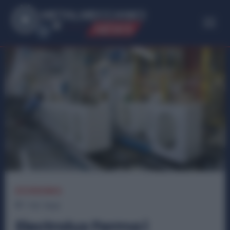
ME
T
ALMECCANICI
NEWS
ECONOMIA
1
min.
Read
Electrolux Ferma i