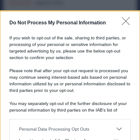
Economia
1 Agosto 2026
Metalmeccanici, Subito 8 Ore di Sciopero in
Do Not Process My Personal Information
Tutti gli Stabilimenti Ex Ilva: Sindacati in
Campo
If you wish to opt-out of the sale, sharing to third parties, or
Economia
29 Luglio 2026
processing of your personal or sensitive information for
targeted advertising by us, please use the below opt-out
section to confirm your selection.
Categorie popolari
Please note that after your opt-out request is processed you
may continue seeing interest-based ads based on personal
DIRITTI
ECONOMIA
POLITICA
OFFERTE DI LAVORO
information utilized by us or personal information disclosed to
SENZA CATEGORIA
third parties prior to your opt-out.
You may separately opt-out of the further disclosure of your
personal information by third parties on the IAB’s list of
downstream participants.
Personal Data Processing Opt Outs
PREVIOUS ARTICLE
NEXT ARTICLE
This information may also be disclosed by us to third parties
on the IAB’s List of Downstream Participants that may further