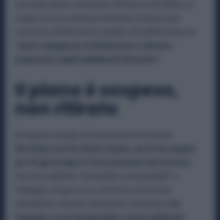
Secondo quanto dichiarato all’esterno del Mimit, le
organizzazioni sindacali intendono lavorare per
costruire un’alternativa a quello che definiscono un
“
piano vergognoso di dismissione e chiusura
progressiva degli stabilimenti Electrolux”.
Il piano è sospeso,
non ritirato
Da quanto emerge da fonti presenti al tavolo,
Electrolux non ha ritirato il piano, ma lo ha sospeso
per 50 giorni dopo la forte pressione del Governo
,
che lo ha definito
“irricevibile e inaccettabile
”, e
l’impegno ad aprire un confronto serrato per
individuare soluzioni alternative condivise,
con
l’impegno a non intraprendere azioni unilaterali