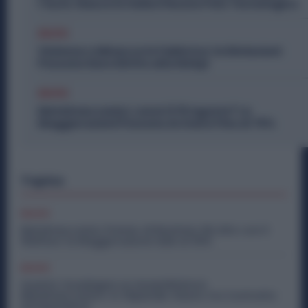
l’Auto: Nasce in Italia il Nuovo Polo Tecnologico
Diritti
Violenza o Minacce in Fabbrica: le Dimissioni
Possono Dare Diritto alla NASpI
Diritti
Metalmeccanici, Lavori il 15 Agosto? Le
Maggiorazioni Possono Arrivare Fino al 75%
Topics
Diritti
Metalmeccanici, Premio di Risultato Più Alto con il
Welfare: la Maggiorazione Sale al 30%
Diritti
Quanto Guadagna un Assemblatore
Metalmeccanico: lo Stipendio Giusto tra Contratto
ed Esperienza