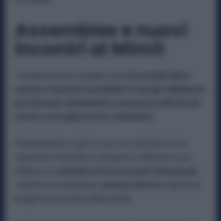
Assemblee e nuovi
incontri al Mimit
I sindacati hanno spiegato che
nei prossimi giorni
saranno convocate assemblee in tutti gli stabilimenti
per informare direttamente i lavoratori sull’esito del
tavolo e raccogliere le loro valutazioni.
Parallelamente, è già in corso un confronto tra le
segreterie nazionali di categoria e il Ministero per
definire un
calendario di nuovi incontri istituzionali.
L’obiettivo è individuare
soluzioni diverse
rispetto al
progetto presentato dall’azienda.