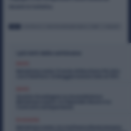
durante la trattativa.
TAGS
ELECTROLUX
INDUSTRIA METALMECCANICA
MIMIT
SINDACATI
I più letti della settimana
Diritti
Metalmeccanici, Premio di Risultato Più Alto
con il Welfare: la Maggiorazione Sale al 30%
Diritti
Quanto Guadagna un Assemblatore
Metalmeccanico: lo Stipendio Giusto tra
Contratto ed Esperienza
Economia
Metalmeccanici, AI e Software Rivoluzionano