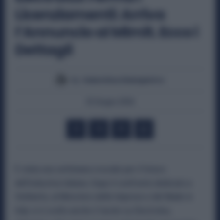
Licenziamenti: Arriva
l’Annuncio al Mimit. Ecco i
Dettagli
By
Valentina Giampietro
25 Giugno 2026
È stata una settimana cruciale per il futuro
dell’industria italiana. Dopo il confronto dedicato a
Stellantis, al Ministero delle Imprese e del Made in
Italy si è svolto anche il tavolo su Electrolux,