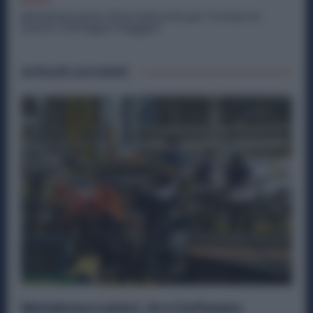
Metalmeccanici, Ferie Interrotte per Tornare al
Lavoro: Chi Paga il Viaggio?
Articoli correlati
Metalmeccanici, AI e Software