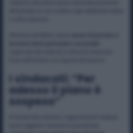
chiamato a discutere il piano industriale presentato
dall’azienda e le sue ricadute sugli stabilimenti italiani
e sull’occupazione.
All’esterno del Mimit, intanto,
decine di lavoratrici e
lavoratori hanno partecipato a un presidio
organizzato dai sindacati, in attesa di conoscere
l’esito dell’incontro e le risposte del Governo.
I sindacati: “Per
adesso il piano è
sospeso”
Al termine del confronto, i rappresentanti sindacali
hanno raggiunto i lavoratori in presidio per