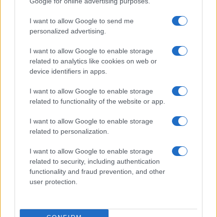
Google for online advertising purposes.
Metalmeccanici News - Il portale di informazione sul mondo
I want to allow Google to send me
personalized advertising.
della Metalmeccanica, Installazione di Impianti, Automotive e
Componentistica. Nel sito é presente una sezione specifica
I want to allow Google to enable storage
con le Offerte di Lavoro dedicate alle professionalità della
related to analytics like cookies on web or
device identifiers in apps.
filiera. Metalmeccanici News non è una testata giornalistica, in
quanto viene aggiornato senza alcuna periodicità. Non può
I want to allow Google to enable storage
related to functionality of the website or app.
pertanto considerarsi un prodotto editoriale ai sensi della legge
n. 62 del 07.03.2001
I want to allow Google to enable storage
related to personalization.
Metalmeccanici News è di proprietà di Nevera Editore s.r.l. via
I want to allow Google to enable storage
Tiburtina, 5 - 00185 Roma
related to security, including authentication
Copyright ©2025 - Tutti i diritti riservati
functionality and fraud prevention, and other
user protection.