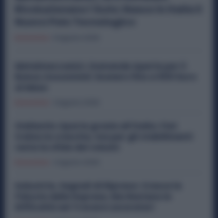
Rivoluzionano l’Auto: Nasce in Italia il
Nuovo Polo Tecnologico
Economia
6 Agosto 2026
Metalmeccanici, Domande Aperte per il
Bonus Assunzioni: Esonero fino a 500 Euro
al Mese
Economia
3 Agosto 2026
Stellantis riparte grazie all’Italia: Fiat
traina la crescita, ma per gli stabilimenti
resta la sfida dei volumi
Economia
2 Agosto 2026
Industria, Segnali di Ripresa: Cresce la
Fiducia delle Imprese, Ma Restano le
Difficoltà nel Trovare Lavoratori