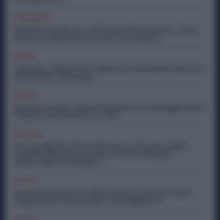
Economia
Metalmeccanici, AI e Software Rivoluzionano l’Auto:
Nasce in Italia il Nuovo Polo Tecnologico
Diritti
Violenza o Minacce in Fabbrica: le Dimissioni Possono
Dare Diritto alla NASpI
Diritti
Metalmeccanici, Lavori il 15 Agosto? Le Maggiorazioni
Possono Arrivare Fino al 75%
Politica
Ex Ilva, Migliaia di Posti di Lavoro e il Futuro delle
Aziende Metalmeccaniche: Perché il Rilancio
dell’Acciaio è Strategico
Diritti
Metalmeccanici, nel 2026 Calano le Ore di Cassa
Integrazione Autorizzate: Cosa Significa?
Diritti