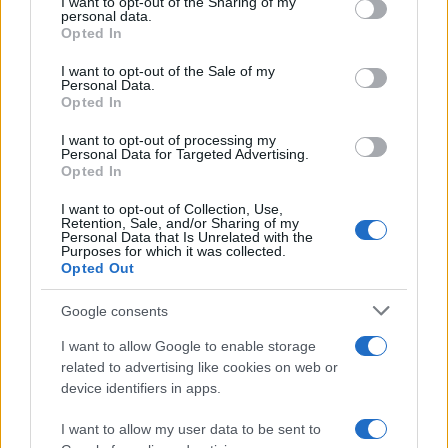
I want to opt-out of the Sharing of my
disclose it to other third parties.
personal data.
Opted In
Please note that this website/app uses one or more Google
services and may gather and store information including but
I want to opt-out of the Sale of my
Personal Data.
not limited to your visit or usage behaviour. You may click to
Opted In
grant or deny consent to Google and its third-party tags to
Metalmeccanici,
Sciopero Contro il Caldo
use your data for below specified purposes in below Google
I want to opt-out of processing my
Metalmeccanici, Tasse
in Fabbrica. La FIOM Apre
consent section.
Personal Data for Targeted Advertising.
Ridotte in Busta Paga:
Opted In
Agevolazioni al 5% su
Aumenti CCNL e 15% su
Reperibilità e Notturno
I want to opt-out of Collection, Use,
Retention, Sale, and/or Sharing of my
Personal Data that Is Unrelated with the
Purposes for which it was collected.
Opted Out
Google consents
ME
T
ALMECCANICI
I want to allow Google to enable storage
NEWS
related to advertising like cookies on web or
device identifiers in apps.
I want to allow my user data to be sent to
ABOUT US
CONTACT
CAREERS
PRIVACY POLICY