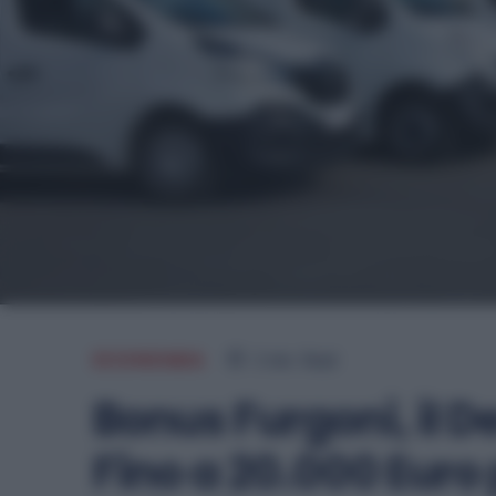
ECONOMIA
2
min.
Read
Bonus Furgoni, il De
Fino a 20.000 Euro 