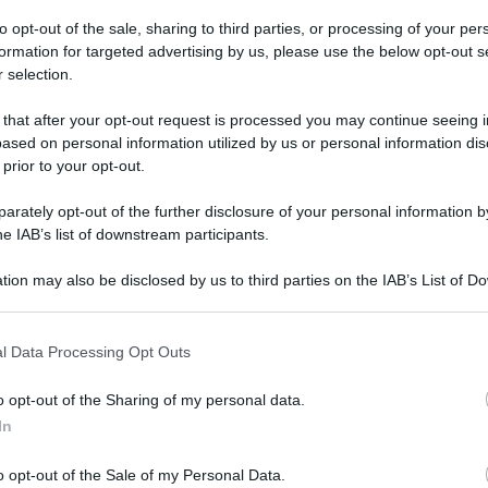
to opt-out of the sale, sharing to third parties, or processing of your per
formation for targeted advertising by us, please use the below opt-out s
, ma non si limita agli incentivi per l’acquisto di mezzi.
 selection.
,
sostiene la filiera industriale attraverso 650 milioni
 that after your opt-out request is processed you may continue seeing i
 ai mini contratti di sviluppo rivolti alle Pmi della
ased on personal information utilized by us or personal information dis
 prior to your opt-out.
rately opt-out of the further disclosure of your personal information by
imprese e cittadini.
Le risorse saranno distribuite negli
he IAB’s list of downstream participants.
 200 milioni per ciascun anno dal 2028 al 2030.
tion may also be disclosed by us to third parties on the IAB’s List of 
per il rinnovo dei
 that may further disclose it to other third parties.
 that this website/app uses one or more Google services and may gath
l Data Processing Opt Outs
including but not limited to your visit or usage behaviour. You may click 
 to Google and its third-party tags to use your data for below specifi
o opt-out of the Sharing of my personal data.
ogle consent section.
 mezzo sia dal tipo di alimentazione.
In
er i modelli fino a 1,49 tonnellate e può arrivare a
o opt-out of the Sale of my Personal Data.