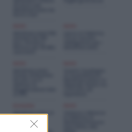
Settembre: Offerte
Pagati gli Arretrati
di Lavoro per
Metalmeccanici da
Nord a Sud
Diritti
Diritti
Metalmeccanici PMI:
Lavoro in Fabbrica,
Aumenti da 200
C’è un Vaccino
Euro. Firmato il
Obbligatorio per i
Rinnovo per 36 Mila
Metalmeccanici
Lavoratori
Diritti
Diritti
Metalmeccanici,
Quanto Guadagna
Premio di Risultato
un Assemblatore
Più Alto con il
Metalmeccanico: lo
Welfare: la
Stipendio Giusto tra
Maggiorazione Sale
Contratto ed
al 30%
Esperienza
Economia
Diritti
Metalmeccanici, AI
Violenza o Minacce
e Software
in Fabbrica: le
Rivoluzionano
Dimissioni Possono
l’Auto: Nasce in
Dare Diritto alla
Italia il Nuovo Polo
NASpI