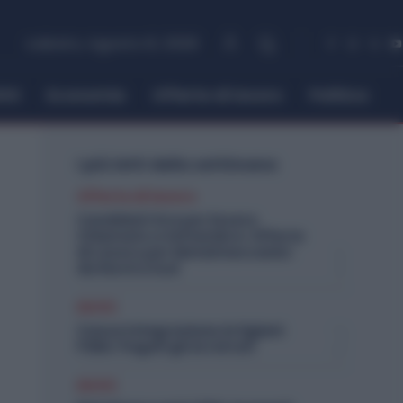
sabato, Agosto 8, 2026
itti
Economia
Offerte di lavoro
Politica
I più letti della settimana
Offerte di lavoro
Candidati Ora per Essere
Chiamato a Settembre: Offerte
di Lavoro per Metalmeccanici
da Nord a Sud
Diritti
Cassa Integrazione Artigiani
FSBA: Pagati gli Arretrati
Diritti