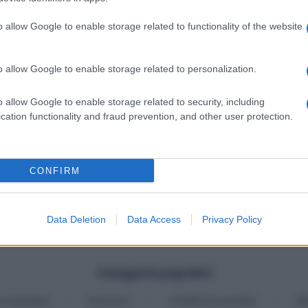
ioni di euro
per l’installazione di wallbox e colonnine di
o allow Google to enable storage related to functionality of the website
 contributi pari a
400 euro
per gli impianti a Gpl e
800
o allow Google to enable storage related to personalization.
dere
i
decreti attuativi e l’apertura degli sportelli
o allow Google to enable storage related to security, including
cation functionality and fraud prevention, and other user protection.
 tipo tendono a esaurirsi rapidamente, le imprese
isiti richiesti e la documentazione necessaria.
CONFIRM
AUTOMOBILISTICA
VEICOLI COMMERCIALI
Data Deletion
Data Access
Privacy Policy
Categorie popolari
ECONOMIA
POLITICA
OFFERTE DI LAVORO
SE