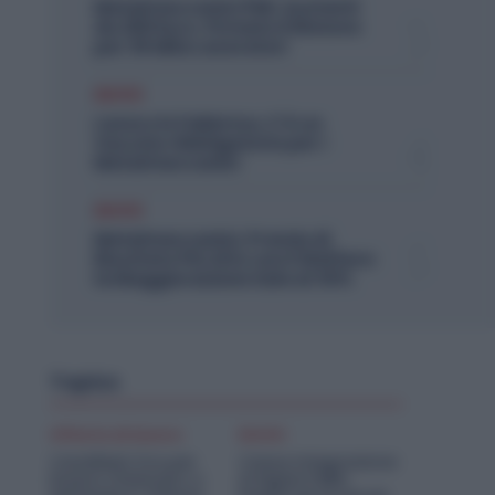
Metalmeccanici PMI: Aumenti
da 200 Euro. Firmato il Rinnovo
per 36 Mila Lavoratori
Diritti
Lavoro in Fabbrica, C’è un
Vaccino Obbligatorio per i
Metalmeccanici
Diritti
Metalmeccanici, Premio di
Risultato Più Alto con il Welfare:
la Maggiorazione Sale al 30%
Topics
Offerte di lavoro
Diritti
Candidati Ora per
Cassa Integrazione
Essere Chiamato a
Artigiani FSBA: