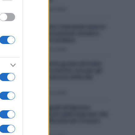
Economia
6 Agosto 2026
Metalmeccanici, Domande Aperte
per il Bonus Assunzioni: Esonero
fino a 500 Euro al Mese
Economia
3 Agosto 2026
Stellantis riparte grazie all’Italia:
Fiat traina la crescita, ma per gli
stabilimenti resta la sfida dei
volumi
Economia
2 Agosto 2026
Industria, Segnali di Ripresa:
Cresce la Fiducia delle Imprese, Ma
Restano le Difficoltà nel Trovare
Lavoratori