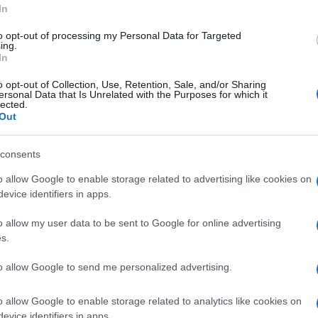
ellate, qualora sia prevista anche la
rottamazione di
In
categoria.
to opt-out of processing my Personal Data for Targeted
ing.
In
 subordinato alla rottamazione e varia da
2.000 a
o opt-out of Collection, Use, Retention, Sale, and/or Sharing
emolire dovrà risultare intestato all’impresa da almeno
ersonal Data that Is Unrelated with the Purposes for which it
lected.
Out
ionari accreditati sulla piattaforma Ecobonus
e lo
consents
ltre, il mezzo acquistato dovrà restare nella
o allow Google to enable storage related to advertising like cookies on
evice identifiers in apps.
l contributo
o allow my user data to be sent to Google for online advertising
s.
prietarie di veicoli commerciali da almeno due anni,
to allow Google to send me personalized advertising.
 sarà necessario dimostrare che il veicolo sarà
o allow Google to enable storage related to analytics like cookies on
le a una Pmi che svolge attività di trasporto merci.
evice identifiers in apps.