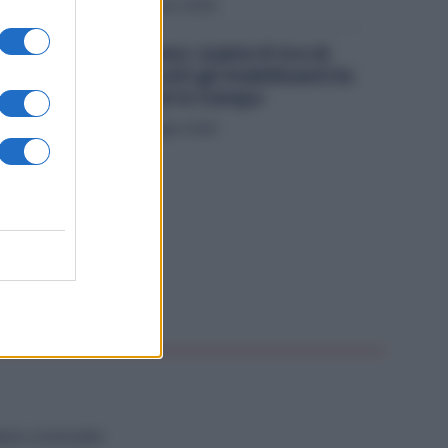
Economia
1 Agosto 2026
Metalmeccanici, Subito 8 Ore di
Sciopero in Tutti gli Stabilimenti Ex
Ilva: Sindacati in Campo
Economia
29 Luglio 2026
NZA CATEGORIA