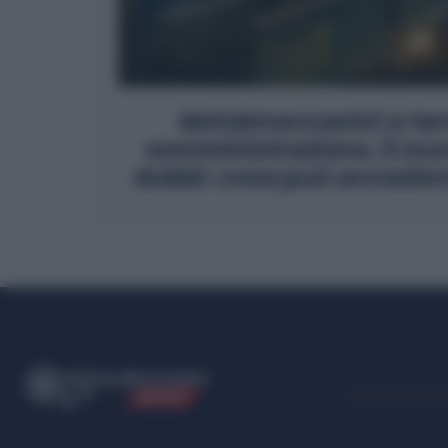
Metalmeccanici a ter
somministrazione, il nu
dubbi: cosa può accadere 
ME
T
ALMECCANICI
NEWS