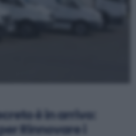
creto è in arrivo:
per Rinnovare i