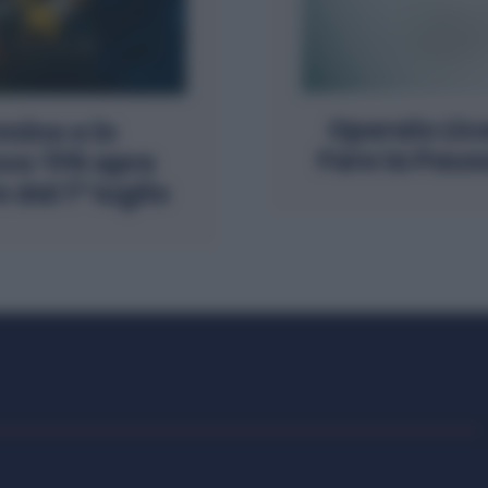
Operaio Lic
mine e in
Fare la Paus
ovo TFR apre
dal 1° luglio