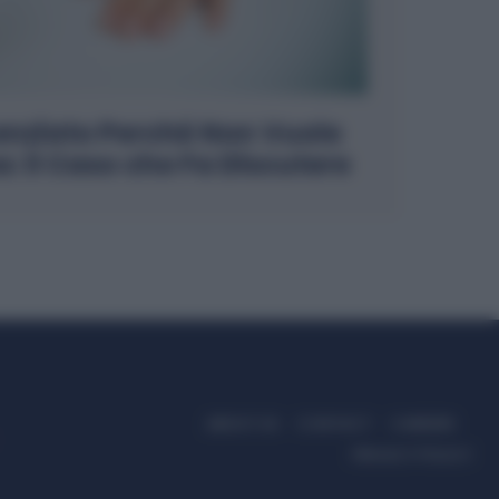
enziato Perché Non Vuole
a: il Caso che Fa Discutere
ABOUT US
CONTACT
CAREERS
PRIVACY POLICY