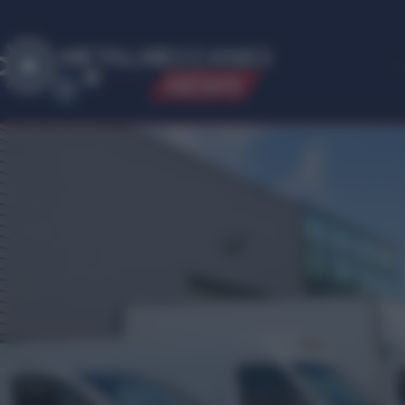
ME
T
ALMECCANICI
NEWS