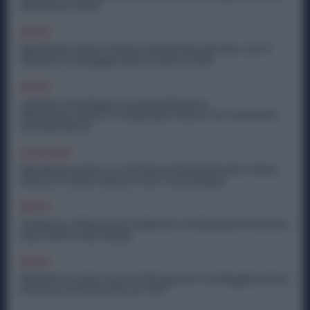
Metalmeccanici
Diritti
Metalmeccanici, Premio di Risultato Più Alto con il
Welfare: la Maggiorazione Sale al 30%
Diritti
Quanto Guadagna un Assemblatore
Metalmeccanico: lo Stipendio Giusto tra Contratto
ed Esperienza
Economia
Metalmeccanici, AI e Software Rivoluzionano l’Auto:
Nasce in Italia il Nuovo Polo Tecnologico
Diritti
Violenza o Minacce in Fabbrica: le Dimissioni Possono
Dare Diritto alla NASpI
Diritti
Metalmeccanici, Lavori il 15 Agosto? Le Maggiorazioni
Possono Arrivare Fino al 75%