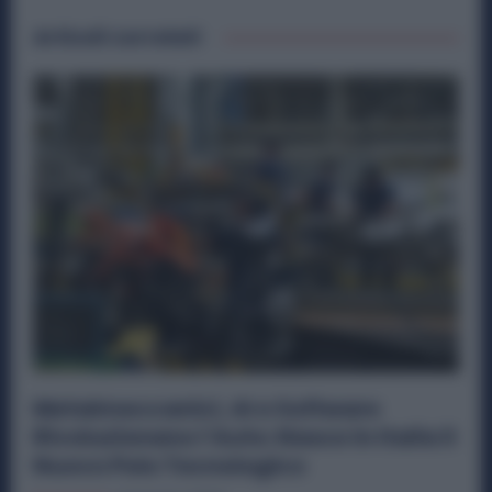
Articoli correlati
Metalmeccanici, AI e Software
Rivoluzionano l’Auto: Nasce in Italia il
Nuovo Polo Tecnologico