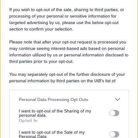
Tutti gli Stabilimenti Ex Ilva: Sindacati in
Campo
If you wish to opt-out of the sale, sharing to third parties, or
processing of your personal or sensitive information for
Economia
29 Luglio 2026
targeted advertising by us, please use the below opt-out
section to confirm your selection.
Please note that after your opt-out request is processed you
Categorie popolari
may continue seeing interest-based ads based on personal
information utilized by us or personal information disclosed to
DIRITTI
ECONOMIA
POLITICA
OFFERTE DI LAVORO
third parties prior to your opt-out.
SENZA CATEGORIA
You may separately opt-out of the further disclosure of your
personal information by third parties on the IAB’s list of
downstream participants.
Personal Data Processing Opt Outs
This information may also be disclosed by us to third parties
PREVIOUS ARTICLE
NEXT ARTICLE
on the IAB’s List of Downstream Participants that may further
I want to opt-out of the Sharing of my
disclose it to other third parties.
personal data.
Opted In
Please note that this website/app uses one or more Google
services and may gather and store information including but
I want to opt-out of the Sale of my
Personal Data.
not limited to your visit or usage behaviour. You may click to