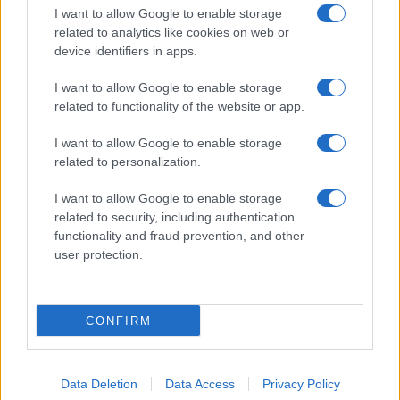
Componentistica. Nel sito é presente una sezione specifica
I want to allow Google to enable storage
con le Offerte di Lavoro dedicate alle professionalità della
related to analytics like cookies on web or
device identifiers in apps.
filiera. Metalmeccanici News non è una testata giornalistica, in
quanto viene aggiornato senza alcuna periodicità. Non può
I want to allow Google to enable storage
related to functionality of the website or app.
pertanto considerarsi un prodotto editoriale ai sensi della legge
n. 62 del 07.03.2001
I want to allow Google to enable storage
related to personalization.
Metalmeccanici News è di proprietà di Nevera Editore s.r.l. via
I want to allow Google to enable storage
Tiburtina, 5 - 00185 Roma
related to security, including authentication
Copyright ©2025 - Tutti i diritti riservati
functionality and fraud prevention, and other
user protection.
CONFIRM
© Metalmeccanici News powered by
inNubes
Data Deletion
Data Access
Privacy Policy