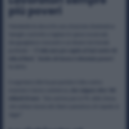
Lavoratori sempre
più poveri
Palombella ha descritto una situazione drammatica:
famiglie costrette a tagliare le spese essenziali,
disuguaglianze crescenti e un divario territoriale
profondo —
17 mila euro pro capite al Sud contro 40
mila al Nord.
“
Anche chi lavora è diventato povero”
,
ha detto.
Il segretario Uilm ha poi puntato il dito contro
evasione e lavoro sommerso,
che valgono oltre 180
miliardi di euro
:
“Una somma pari al PIL della Grecia,
che sottrae risorse allo Stato e penalizza chi rispetta la
legge”.