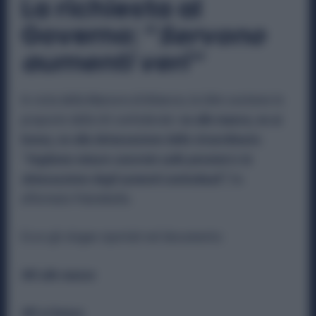
La richiesta al
Governo: “
Servono
aumenti veri”
In vista della Manovra di Bilancio, la Uilm sostiene le
proposte della Uil confederale:
no alle mance, no ai
bonus, no alla detassazione dello straordinario
.
“
Vogliamo misure concrete sulle pensioni e la
detassazione degli aumenti contrattuali”
, ha
affermato Palombella.
Ecco gli slogan riportati nel documento:
NO alle mance
NO ai bonus