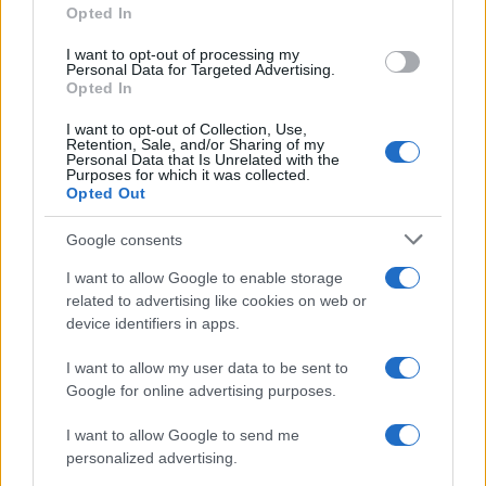
Opted In
grant or deny consent to Google and its third-party tags to
use your data for below specified purposes in below Google
I want to opt-out of processing my
consent section.
Personal Data for Targeted Advertising.
Disoccupazione NASpI:
Lavorare 13 Ore al
Iniziano i Pagamenti di
Giorno? In Grecia si
Opted In
Ottobre. Uscite le Date
protesta, in Germania si
discute
I want to opt-out of Collection, Use,
Retention, Sale, and/or Sharing of my
Personal Data that Is Unrelated with the
Purposes for which it was collected.
Opted Out
Google consents
ME
T
ALMECCANICI
I want to allow Google to enable storage
NEWS
related to advertising like cookies on web or
device identifiers in apps.
I want to allow my user data to be sent to
ABOUT US
CONTACT
CAREERS
PRIVACY POLICY
Google for online advertising purposes.
Metalmeccanici News - Il portale di informazione sul mondo
I want to allow Google to send me
personalized advertising.
della Metalmeccanica, Installazione di Impianti, Automotive e