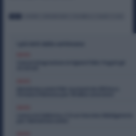
TAGS
GOVERNO
METALMECCANICI
PALOMBELLA
SALARIO
UILM
I più letti della settimana
Diritti
Cassa Integrazione Artigiani FSBA: Pagati gli
Arretrati
Diritti
Metalmeccanici PMI: Aumenti da 200 Euro.
Firmato il Rinnovo per 36 Mila Lavoratori
Diritti
Lavoro in Fabbrica, C’è un Vaccino Obbligatorio
per i Metalmeccanici
Diritti