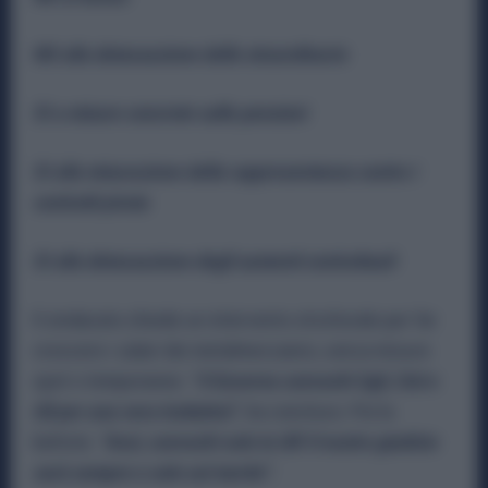
NO alla detassazione dello straordinario
SI a misure concrete sulle pensioni
SI alla misurazione della rappresentanza contro i
contratti pirata
SI alla detassazione degli aumenti contrattuali
Il sindacato chiede un intervento strutturale per far
crescere i salari dei metalmeccanici, senza misure
spot o temporanee. “
Il Governo convochi Cgil, Cisl e
Uil per una vera trattativa
”
, ha concluso. Poi la
battuta:
“Anzi, convochi solo la Uil! Il nostro giudizio
sarà sempre e solo sul merito”.