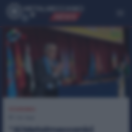
ME
T
ALMECCANICI
NEWS
ECONOMIA
1
min.
Read
“Ai Metalmeccanici