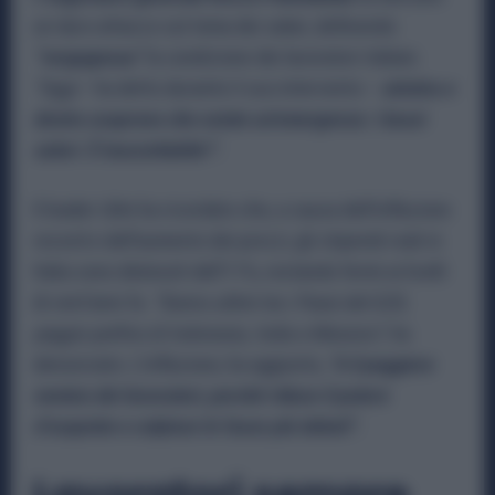
un duro attacco sul tema dei salari, definendo
“vergognosa”
la condizione dei lavoratori italiani.
“Oggi
– ha detto durante il suo intervento –
sinistra e
destra scoprono che esiste un’emergenza: i bassi
salari. È inaccettabile!”.
Il leader Uilm ha ricordato che, a causa dell’inflazione
record e dell’aumento dei prezzi, gli stipendi reali in
Italia sono diminuiti dell’11%, restando fermi ai livelli
di vent’anni fa.
“Siamo ultimi tra i Paesi del G20,
peggio perfino di Indonesia, India e Messico”,
ha
denunciato. L’inflazione, ha aggiunto,
“è il peggiore
nemico dei lavoratori, perché riduce il potere
d’acquisto e colpisce le fasce più deboli”.