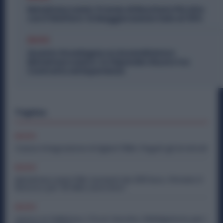
Metalmeccanici, Premio di Risultato Più Alto
con il Welfare: la Maggiorazione Sale al 30%
Diritti
Quanto Guadagna un Assemblatore
Metalmeccanico: lo Stipendio Giusto tra
Contratto ed Esperienza
Topics
Diritti
Cassa Integrazione Artigiani FSBA: Pagati gli Arretrati
Diritti
Metalmeccanici PMI: Aumenti da 200 Euro. Firmato il
Rinnovo per 36 Mila Lavoratori
Diritti
Lavoro in Fabbrica, C’è un Vaccino Obbligatorio per i