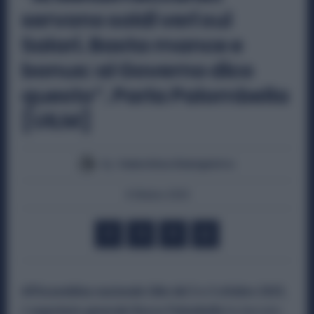
servono soldi veri sui
Salari. Basta mance e
bonus: al Governo dico
questo”. Parla Palombella
[UILM]
By
Valentina Giampietro
4 Ottobre 2025
All’Assemblea nazionale Uilm del 2 e 3 ottobre 2025
,
il
segretario generale Rocco Palombella
ha lanciato