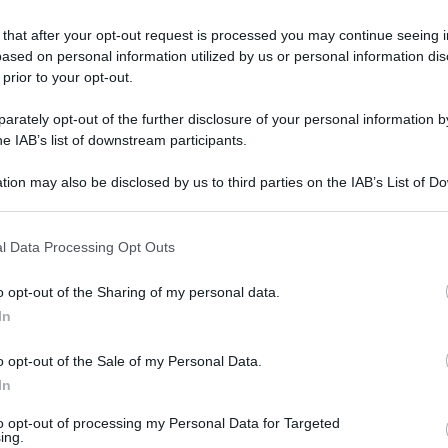
 that after your opt-out request is processed you may continue seeing i
ased on personal information utilized by us or personal information dis
buire alle sole imprese di piccole dimensioni
la
 prior to your opt-out.
omplessità delle dinamiche che incidono sulla sicurezza
rately opt-out of the further disclosure of your personal information by
dipendono dalla dimensione aziendale
», ma da «
un
he IAB’s list of downstream participants.
oduttiva
», come organizzazione del lavoro, formazione,
tion may also be disclosed by us to third parties on the IAB’s List of 
 that may further disclose it to other third parties.
le imprese
 that this website/app uses one or more Google services and may gath
l Data Processing Opt Outs
including but not limited to your visit or usage behaviour. You may click 
 to Google and its third-party tags to use your data for below specifi
o opt-out of the Sharing of my personal data.
ogle consent section.
tà minori: «
Le piccole imprese rappresentano una
In
la quasi totalità dei casi, operano con serietà,
rre tutto a una questione di “taglia”, avverte Casano,
o opt-out of the Sale of my Personal Data.
In
rviante».
to opt-out of processing my Personal Data for Targeted
ing.