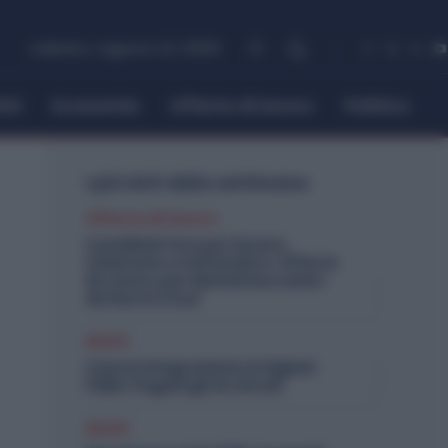
sabato, Agosto 8, 2026
itti
Economia
Offerte di lavoro
Politica
I più letti della settimana
Offerte di lavoro
Candidati Ora per Essere
Chiamato a Settembre: Offerte
di Lavoro per Metalmeccanici
da Nord a Sud
Diritti
Cassa Integrazione Artigiani
FSBA: Pagati gli Arretrati
Diritti