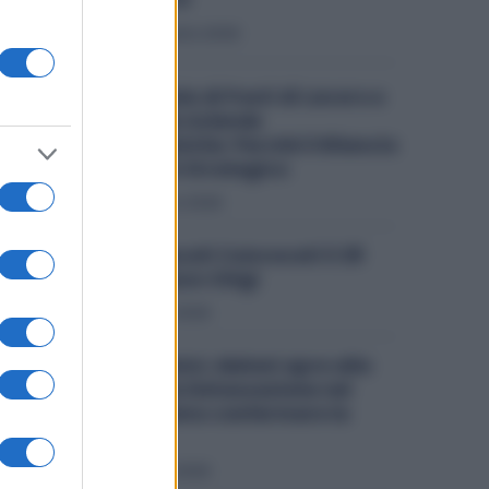
Economia
6 Agosto 2026
Ex Ilva, Migliaia di Posti di Lavoro e
il Futuro delle Aziende
Metalmeccaniche: Perché il Rilancio
dell’Acciaio è Strategico
Politica
4 Agosto 2026
Ex Ilva, Sindacati Convocati il 28
Luglio a Palazzo Chigi
Politica
9 Luglio 2026
Metalmeccanici, Meloni apre alla
proroga della Detassazione nel
2027: «Vogliamo confermare la
misura»
Politica
3 Luglio 2026