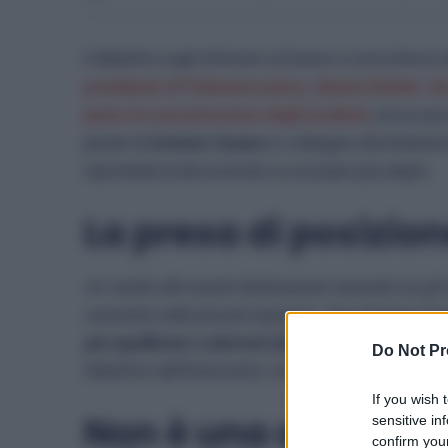
Il dibattito sugli infortuni sul lavoro si arricchisce
presidente di Federmeccanica, Simone Bettini, che
punto di concentrazione degli incidenti
, arriva un
parole di
Antonio Casano
si collegano direttamente
riportando la discussione su un piano più ampio.
La presa di posizi
«In
merito alle recenti dichiarazioni secondo cui gli
concentra nelle piccole imprese”
», dice Antonio Cas
più equilibrate e aderenti alla realtà del sistema pr
Do Not Pr
l’obiettivo dell’intervento: evitare letture ridutti
If you wish 
Non è una question
sensitive in
confirm your