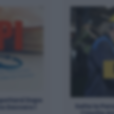
pettarsi Dopo
Salta la Pen
no Davvero i
l’Uscita An