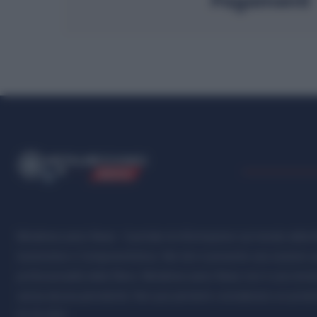
Pagamenti
ME
T
ALMECCANICI
NEWS
Metalmeccanici News - Il portale di informazione sul mondo della M
Automotive e Componentistica. Nel sito é presente una sezione spe
professionalità della filiera. Metalmeccanici News non è una testat
senza alcuna periodicità. Non può pertanto considerarsi un prodotto
07.03.2001