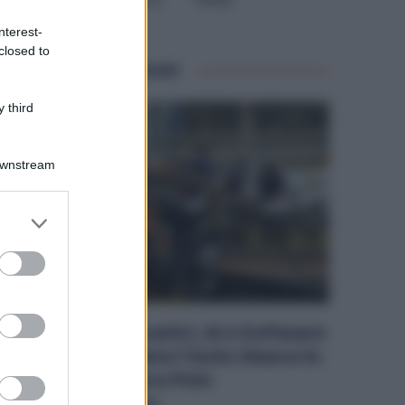
Tecnologico
nterest-
closed to
Articoli correlati
 third
Downstream
er and store
to grant or
ed purposes
Metalmeccanici, AI e Software
Rivoluzionano l’Auto: Nasce in
Italia il Nuovo Polo
Tecnologico