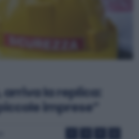
 arriva la replica:
 piccole imprese”
25