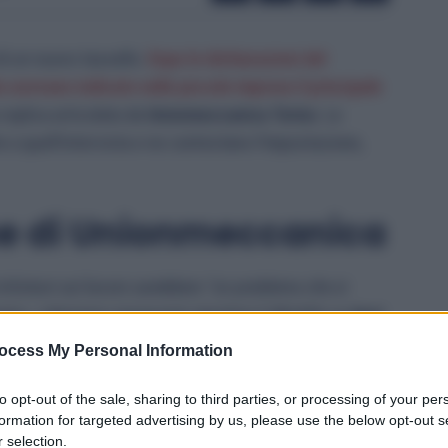
 di un nuovo tassello.
Dopo le dichiarazioni del
 avevano indicato nelle piccole imprese il principale
a replica articolata da
Unionmeccanica Torino
. Le
 a quell’intervista e ne contestano l’impostazione,
one di Unionmeccanica
 infortuni sul lavoro sarebbero “un problema che si
ano, «
riteniamo necessario riportare il dibattito su
basi
oduttivo italiano
»
. Una premessa che chiarisce subito
ocess My Personal Information
ve di un fenomeno complesso.
to opt-out of the sale, sharing to third parties, or processing of your per
e di dimensione
formation for targeted advertising by us, please use the below opt-out s
 selection.