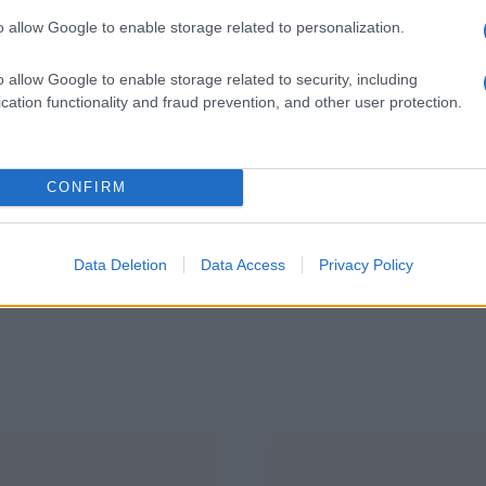
o allow Google to enable storage related to personalization.
o allow Google to enable storage related to security, including
cation functionality and fraud prevention, and other user protection.
CONFIRM
Categorie popolari
Data Deletion
Data Access
Privacy Policy
ECONOMIA
POLITICA
OFFERTE DI LAVORO
SE