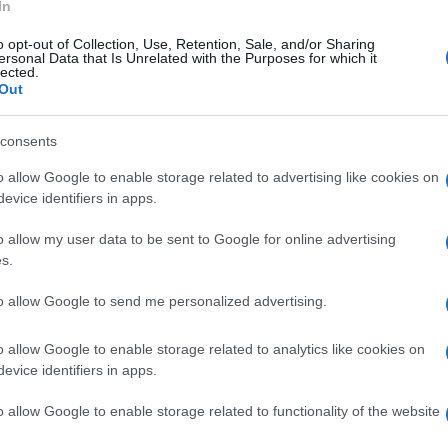
 lungo le filiere
In
o opt-out of Collection, Use, Retention, Sale, and/or Sharing
altro: «
la corresponsabilità lungo le filiere: appalti,
ersonal Data that Is Unrelated with the Purposes for which it
lected.
tivi che coinvolgono imprese grandi e piccole
». È qui
Out
amento e garantendo «
controlli efficaci e proporzionati».
consents
stema produttivo
o allow Google to enable storage related to advertising like cookies on
evice identifiers in apps.
on può diventare terreno di contrapposizione tra
o allow my user data to be sent to Google for online advertising
ale condivisa
», capace di intervenire dove necessario
s.
ito né la tutela dei lavoratori».
to allow Google to send me personalized advertising.
o allow Google to enable storage related to analytics like cookies on
SICUREZZA SUL LAVORO
UNIONMECCANICA
evice identifiers in apps.
o allow Google to enable storage related to functionality of the website