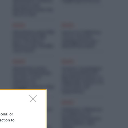
Settembre: Offerte
Pagati gli Arretrati
di Lavoro per
Metalmeccanici da
Nord a Sud
Diritti
Diritti
Metalmeccanici PMI:
Lavoro in Fabbrica,
Aumenti da 200
C’è un Vaccino
Euro. Firmato il
Obbligatorio per i
Rinnovo per 36 Mila
Metalmeccanici
Lavoratori
Diritti
Diritti
Metalmeccanici,
Quanto Guadagna
Premio di Risultato
un Assemblatore
Più Alto con il
Metalmeccanico: lo
Welfare: la
Stipendio Giusto tra
Maggiorazione Sale
Contratto ed
al 30%
Esperienza
Economia
Diritti
Metalmeccanici, AI
Violenza o Minacce
e Software
in Fabbrica: le
sonal or
Rivoluzionano
Dimissioni Possono
ection to
l’Auto: Nasce in
Dare Diritto alla
Italia il Nuovo Polo
NASpI