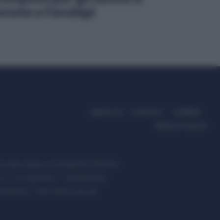
meta e Fondapi
ABOUT US
CONTACT
CAREERS
PRIVACY POLICY
ccanici News è di proprietà di Nevera
s.r.l. via Tiburtina, 5 - 00185 Roma
t ©2025 - Tutti i diritti riservati