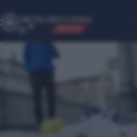
ME
T
ALMECCANICI
NEWS