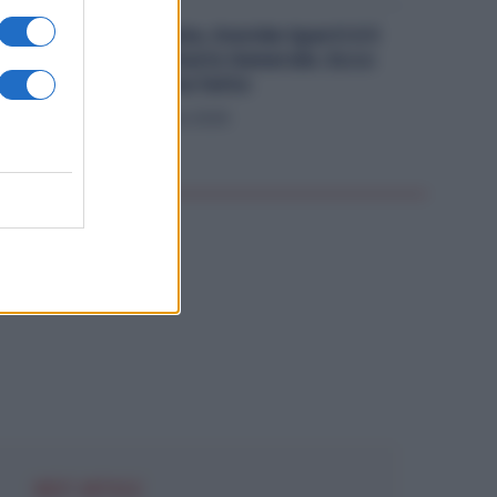
La Uilm Cambia, Davide Sperti è il
Nuovo Segretario Generale. Ecco
chi è e cosa ha fatto
Politica
13 Giugno 2026
NZA CATEGORIA
NEXT ARTICLE