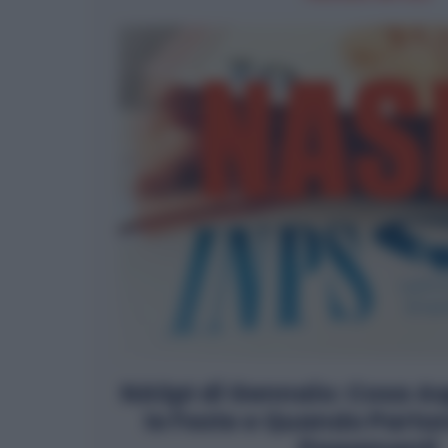
NASpI di Gennaio: Cosa As
le Feste e Quando Parto