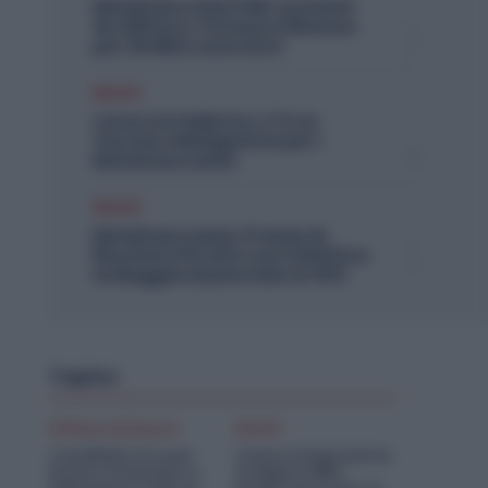
Metalmeccanici PMI: Aumenti
da 200 Euro. Firmato il Rinnovo
per 36 Mila Lavoratori
Diritti
Lavoro in Fabbrica, C’è un
Vaccino Obbligatorio per i
Metalmeccanici
Diritti
Metalmeccanici, Premio di
Risultato Più Alto con il Welfare:
la Maggiorazione Sale al 30%
Topics
Offerte di lavoro
Diritti
Candidati Ora per
Cassa Integrazione
Essere Chiamato a
Artigiani FSBA: