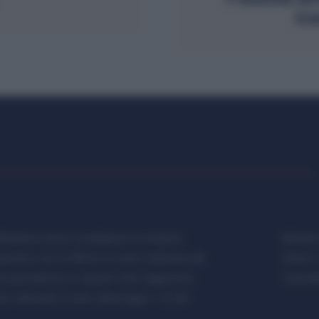
Co
etalmeccanica, Installazione di Impianti,
Metalme
cifica con le Offerte di Lavoro dedicate alle
Editore 
a giornalistica, in quanto viene aggiornato
Copyrigh
 editoriale ai sensi della legge n. 62 del