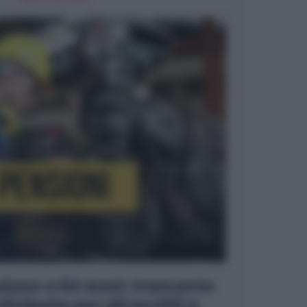
sione a 64 Anni: tramonta
ticipata per gli Iscritti a