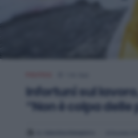
POLITICA
1
min.
Read
Infortuni sul lavoro,
“Non è colpa delle
By
Valentina Giampietro
26 Dicembre 20