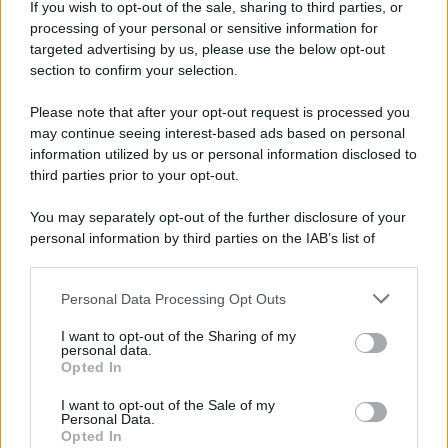
If you wish to opt-out of the sale, sharing to third parties, or
Economia
29 Luglio 2026
processing of your personal or sensitive information for
targeted advertising by us, please use the below opt-out
section to confirm your selection.
Categorie popolari
Please note that after your opt-out request is processed you
may continue seeing interest-based ads based on personal
DIRITTI
ECONOMIA
POLITICA
OFFERTE DI LAVORO
information utilized by us or personal information disclosed to
third parties prior to your opt-out.
SENZA CATEGORIA
You may separately opt-out of the further disclosure of your
personal information by third parties on the IAB’s list of
downstream participants.
Personal Data Processing Opt Outs
This information may also be disclosed by us to third parties
PREVIOUS ARTICLE
NEXT ARTICLE
on the IAB’s List of Downstream Participants that may further
I want to opt-out of the Sharing of my
disclose it to other third parties.
personal data.
Opted In
Please note that this website/app uses one or more Google
services and may gather and store information including but
I want to opt-out of the Sale of my
Personal Data.
not limited to your visit or usage behaviour. You may click to
Opted In
grant or deny consent to Google and its third-party tags to